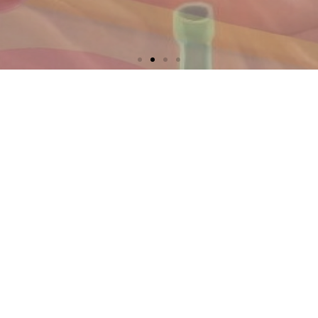
Datenschutzerklärung
Impressum
site managed with artbutler