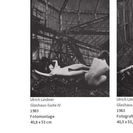
Ulrich Li
Ulrich Lindner
Glashaus
Glashaus-Suite IV
1983
1983
Fotograf
Fotomontage
40,5 x 53
40,8 x 53 cm