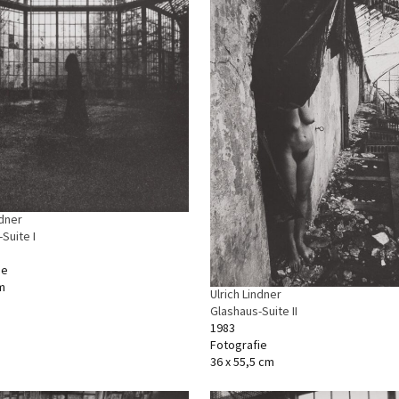
ndner
Suite I
ie
m
Ulrich Lindner
Glashaus-Suite II
1983
Fotografie
36 x 55,5 cm