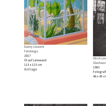
Danny Linwerk
Fandango
2017
Ulrich Li
Öl auf Leinwand
Glashaus-
113 x 113 cm
1983
Anfrage
Fotograf
46 x 45 c