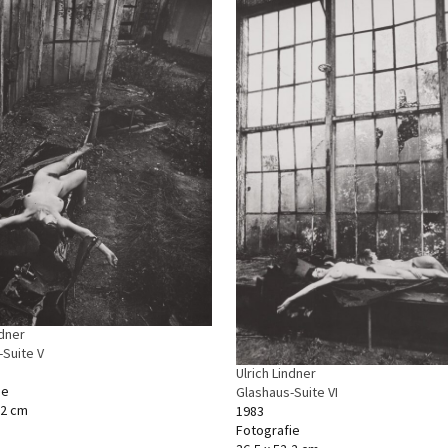
ndner
-Suite V
Ulrich Lindner
ie
Glashaus-Suite VI
,2 cm
1983
Fotografie