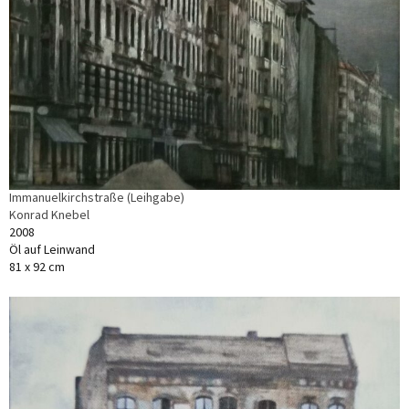
Immanuelkirchstraße (Leihgabe)
Konrad Knebel
2008
Öl auf Leinwand
81 x 92 cm