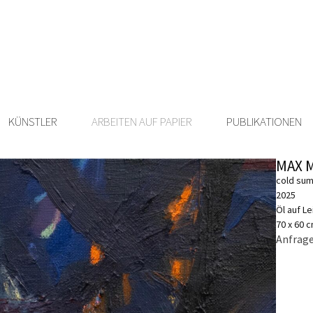
KÜNSTLER
ARBEITEN AUF PAPIER
PUBLIKATIONEN
MAX 
cold su
2025
Öl auf L
70 x 60 
Anfrage