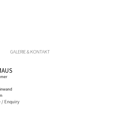
GALERIE & KONTAKT
MAUS
mmer
einwand
cm
 / Enquiry