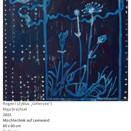
Regen I (Zyklus „Gittersee“)
Maja Drachsel
2023
Mischtechnik auf Leinwand
80 x 60 cm