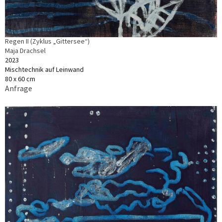
Regen II (Zyklus „Gittersee“)
Maja Drachsel
2023
Mischtechnik auf Leinwand
80 x 60 cm
Anfrage