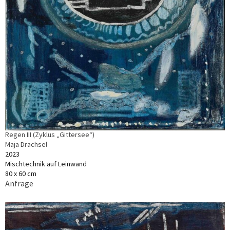
Regen III (Zyklus „Gittersee“)
Maja Drachsel
2023
Mischtechnik auf Leinwand
80 x 60 cm
Anfrage