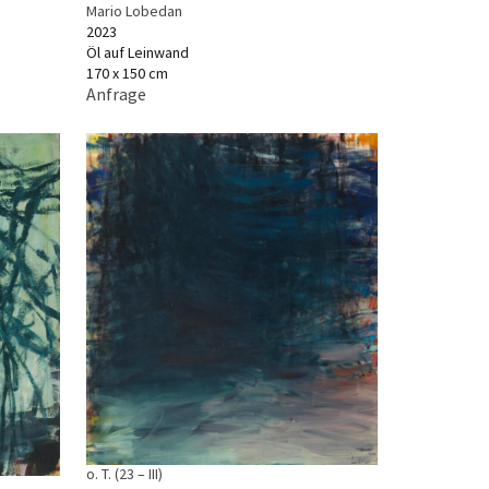
Mario Lobedan
2023
Öl auf Leinwand
170 x 150 cm
Anfrage
o. T. (23 – III)