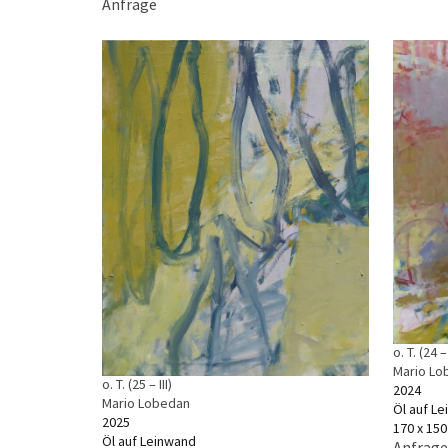
Anfrage
o. T. (24 –
Mario Lo
o. T. (25 – III)
2024
Mario Lobedan
Öl auf L
2025
170 x 15
Öl auf Leinwand
Anfrage