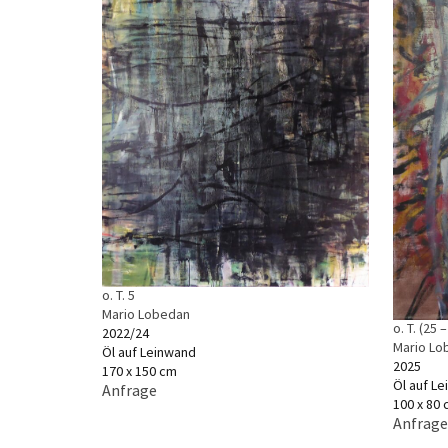
o. T. 5
Mario Lobedan
o. T. (25 – 
2022/24
Mario Lo
Öl auf Leinwand
2025
170 x 150 cm
Öl auf L
Anfrage
100 x 80
Anfrage