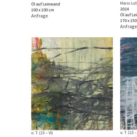
Mario Lo
Öl auf Leinwand
2024
100 x 100 cm
Öl auf L
Anfrage
170 x 15
Anfrage
o. T. (23 –
o. T. (23 – VI)