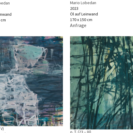
Mario Lobedan
bedan
2023
Öl auf Leinwand
einwand
170 x 150 cm
0 cm
Anfrage
 V)
o. T. (23 – IX)