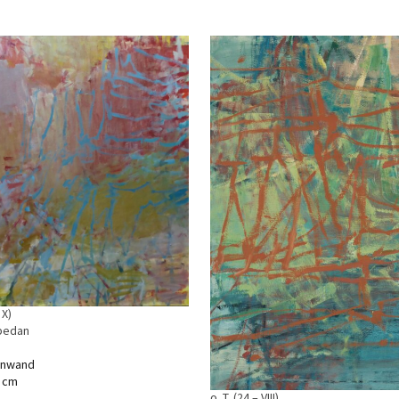
 X)
bedan
einwand
0 cm
o. T. (24 – VIII)