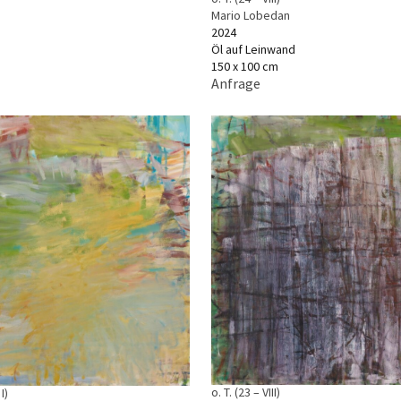
Mario Lobedan
2024
Öl auf Leinwand
150 x 100 cm
Anfrage
o. T. (23 – VIII)
I)