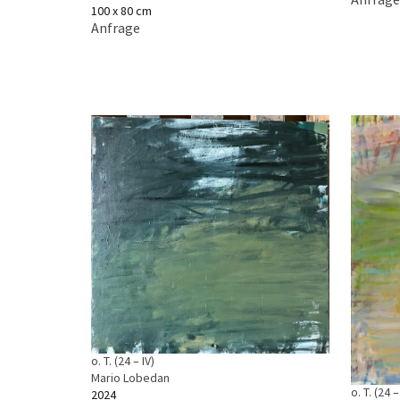
100 x 80 cm
Anfrage
o. T. (24 – IV)
Mario Lobedan
o. T. (24 – 
2024