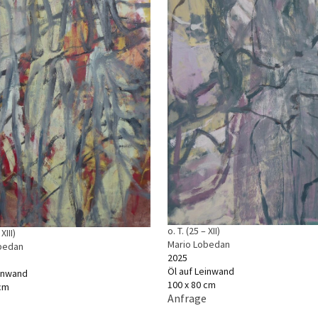
o. T. (25 – XII)
XIII)
Mario Lobedan
bedan
2025
Öl auf Leinwand
einwand
100 x 80 cm
 cm
Anfrage