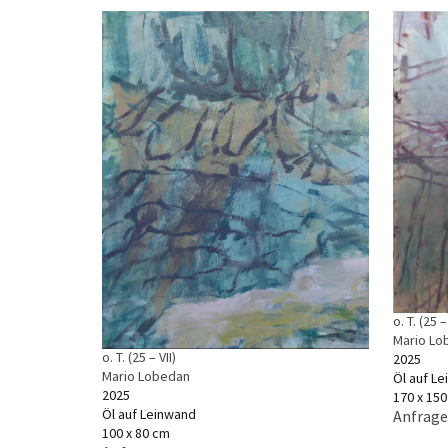
o. T. (25 –
Mario Lo
o. T. (25 – VII)
2025
Mario Lobedan
Öl auf L
2025
170 x 15
Öl auf Leinwand
Anfrage
100 x 80 cm