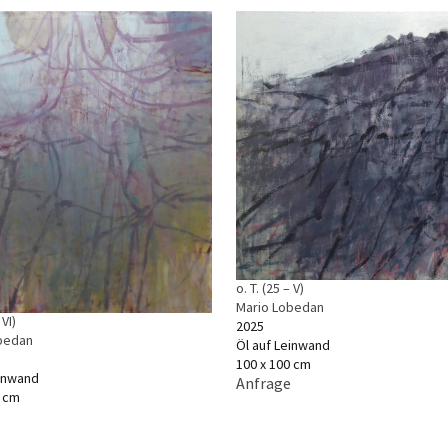
o. T. (25 – V)
Mario Lobedan
 VI)
2025
bedan
Öl auf Leinwand
100 x 100 cm
einwand
Anfrage
0 cm