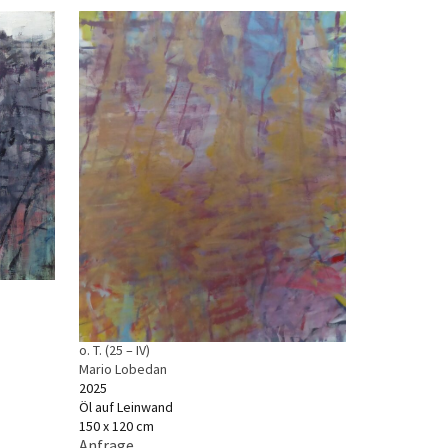
o. T. (25 – IV)
Mario Lobedan
2025
Öl auf Leinwand
150 x 120 cm
Anfrage