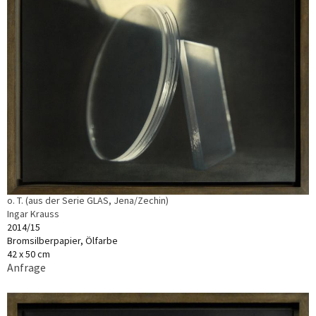
o. T. (aus der Serie GLAS, Jena/Zechin)
Ingar Krauss
2014/15
Bromsilberpapier, Ölfarbe
42 x 50 cm
Anfrage