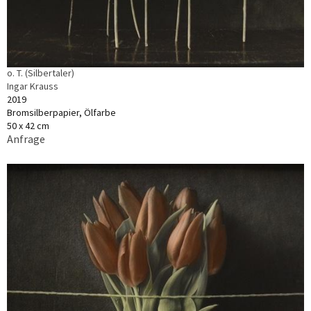
o. T. (Silbertaler)
Ingar Krauss
2019
Bromsilberpapier, Ölfarbe
50 x 42 cm
Anfrage