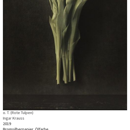
o. T. (Rote Tulpen)
Ingar Krauss
2019
Bromsilberpapier, Ölfarbe