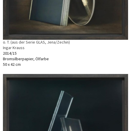
o. T. (aus der Serie GLAS, Jena/Zechin)
Ingar Krauss
2014/15
Bromsilberpapier, Ölfarbe
50 x 42 cm