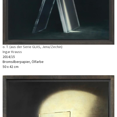
o. T. (aus der Serie GLAS, Jena/Zechin)
Ingar Krauss
2014/15
Bromsilberpapier, Ölfarbe
50 x 42 cm