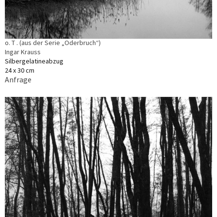
o. T . (aus der Serie „Oderbruch“)
Ingar Krauss
Silbergelatineabzug
24 x 30 cm
Anfrage