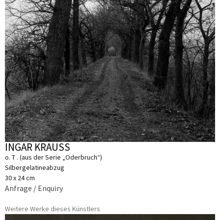
INGAR KRAUSS
o. T . (aus der Serie „Oderbruch“)
Silbergelatineabzug
30 x 24 cm
Anfrage / Enquiry
Weitere Werke dieses Künstlers