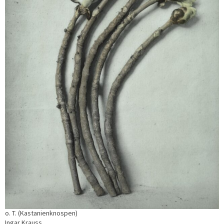
o. T. (Kastanienknospen)
Ingar Krauss