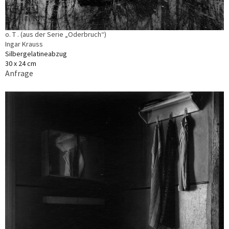
o. T . (aus der Serie „Oderbruch“)
Ingar Krauss
Silbergelatineabzug
30 x 24 cm
Anfrage