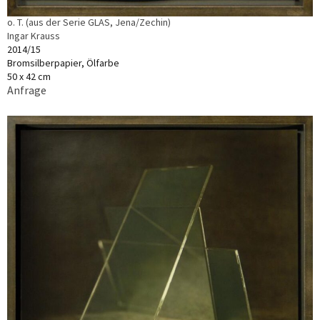
o. T. (aus der Serie GLAS, Jena/Zechin)
Ingar Krauss
2014/15
Bromsilberpapier, Ölfarbe
50 x 42 cm
Anfrage