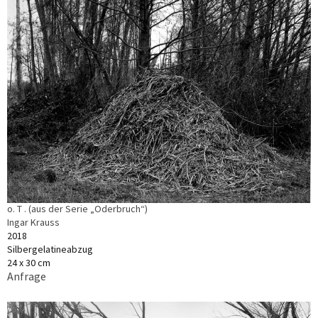
o. T . (aus der Serie „Oderbruch“)
Ingar Krauss
2018
Silbergelatineabzug
24 x 30 cm
Anfrage