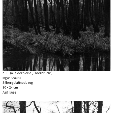
o. T . (aus der Serie „Oderbruch“)
Ingar Krauss
Silbergelatineabzug
30 x 24 cm
Anfrage