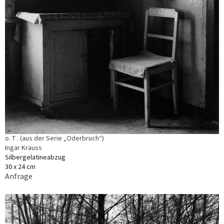
o. T . (aus der Serie „Oderbruch“)
Ingar Krauss
Silbergelatineabzug
30 x 24 cm
Anfrage