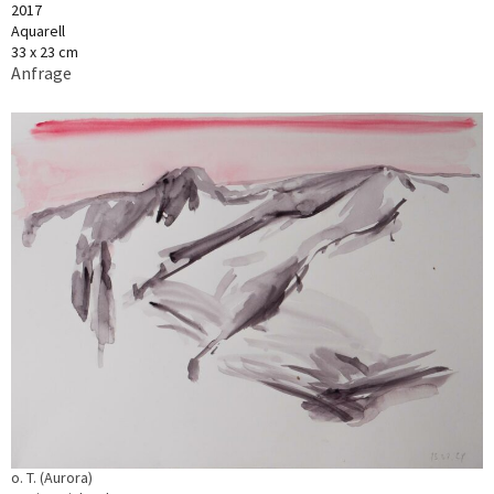
2017
Aquarell
33 x 23 cm
Anfrage
o. T. (Aurora)