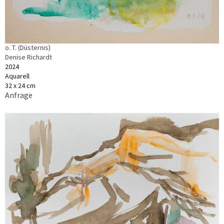
o. T. (Düsternis)
Denise Richardt
2024
Aquarell
32 x 24 cm
Anfrage