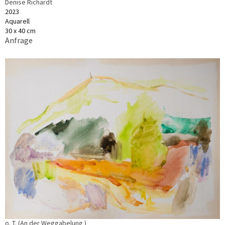
Denise Richardt
2023
Aquarell
30 x 40 cm
Anfrage
o. T. (An der Weggabelung )