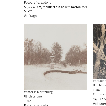
Fotografie, getont
58,5 x 40 cm, montiert auf hellem Karton 75 x
53 cm
Anfrage
Verzaube
Ulrich Li
1986
Winter in Moritzburg
Fotograf
Ulrich Lindner
47,1 x 52
1982
Anfrage
Fotografie, getont