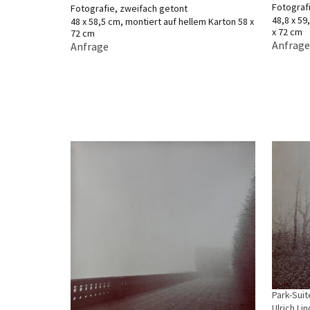
Fotograf
Fotografie, zweifach getont
48,8 x 59
48 x 58,5 cm, montiert auf hellem Karton 58 x
x 72 cm
72 cm
Anfrage
Anfrage
Park-Suit
Ulrich Li