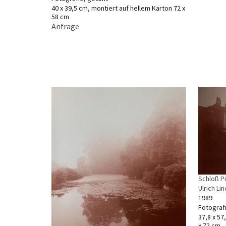
40 x 39,5 cm, montiert auf hellem Karton 72 x
58 cm
Anfrage
Schloß Pi
Ulrich Li
1989
Fotograf
37,8 x 57
x 72 cm