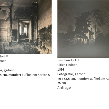
orf V
Zuschendorf III
ndner
Ulrich Lindner
1993
ie, getont
Fotografie, getont
,5 cm, montiert auf hellem Karton 53
49 x 55,5 cm, montiert auf hellem Ka
75 cm
Anfrage