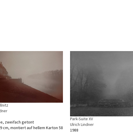
llnitz
ndner
Park-Suite XV
ie, zweifach getont
Ulrich Lindner
,9 cm, montiert auf hellem Karton 58
1988