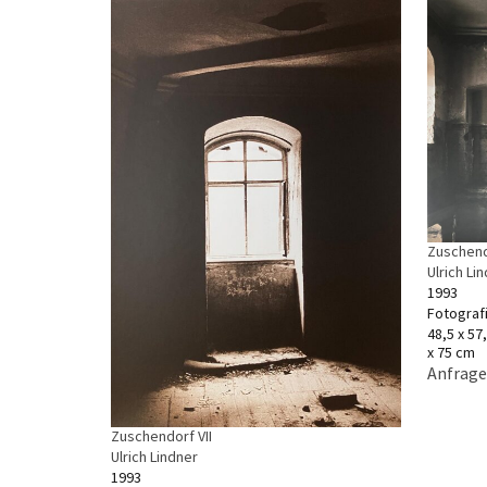
Zuschend
Ulrich Li
1993
Fotograf
48,5 x 57
x 75 cm
Anfrage
Zuschendorf VII
Ulrich Lindner
1993