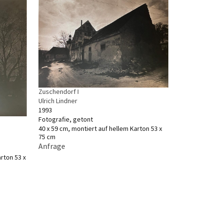
Zuschendorf I
Ulrich Lindner
1993
Fotografie, getont
40 x 59 cm, montiert auf hellem Karton 53 x
75 cm
Anfrage
rton 53 x