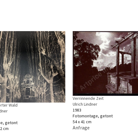
Verrinnende Zeit
Ulrich Lindner
rter Wald
1983
ndner
Fotomontage, getont
54 x 41 cm
ie, getont
Anfrage
,2 cm