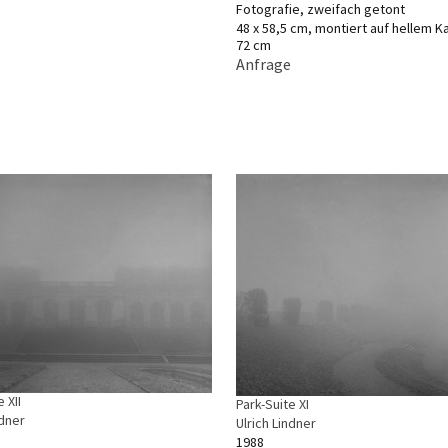
Fotografie, zweifach getont
48 x 58,5 cm, montiert auf hellem Ka
72 cm
Anfrage
 XII
Park-Suite XI
ndner
Ulrich Lindner
1988