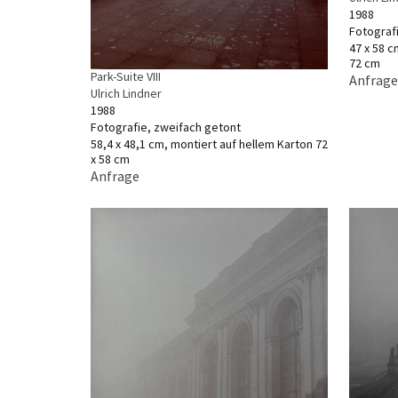
1988
Fotograf
47 x 58 c
72 cm
Park-Suite VIII
Anfrage
Ulrich Lindner
1988
Fotografie, zweifach getont
58,4 x 48,1 cm, montiert auf hellem Karton 72
x 58 cm
Anfrage