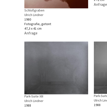
Anfrage
Schloßgraben
Ulrich Lindner
1980
Fotografie, getont
47,3 x 41 cm
Anfrage
Park-Suite
Park-Suite XIII
Ulrich Li
Ulrich Lindner
1988
1988