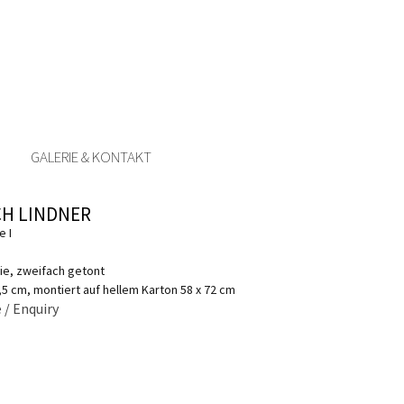
GALERIE & KONTAKT
CH LINDNER
e I
ie, zweifach getont
6,5 cm, montiert auf hellem Karton 58 x 72 cm
 / Enquiry