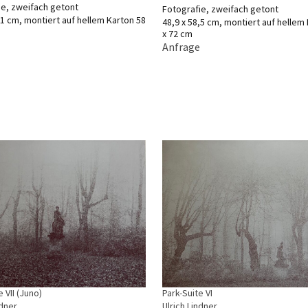
ie, zweifach getont
Fotografie, zweifach getont
,1 cm, montiert auf hellem Karton 58
48,9 x 58,5 cm, montiert auf hellem
x 72 cm
Anfrage
e VII (Juno)
Park-Suite VI
ndner
Ulrich Lindner