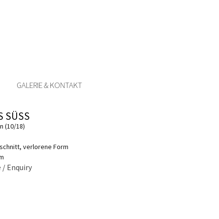
GALERIE & KONTAKT
 SÜSS
n (10/18)
schnitt, verlorene Form
cm
 / Enquiry