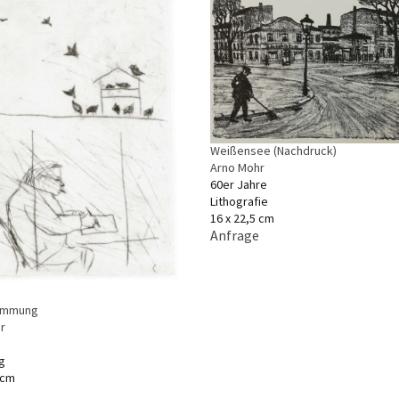
Weißensee (Nachdruck)
Arno Mohr
60er Jahre
Lithografie
16 x 22,5 cm
Anfrage
timmung
r
g
 cm