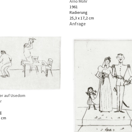
Arno Mohr
1961
Radierung
25,3 x 17,2 cm
Anfrage
er auf Usedom
r
g
2 cm