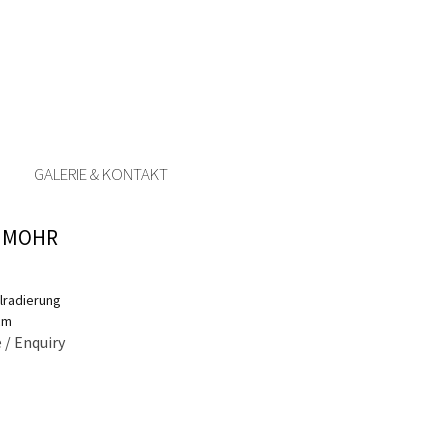
GALERIE & KONTAKT
 MOHR
lradierung
 cm
 / Enquiry