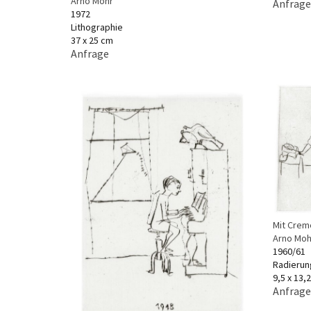
Arno Mohr
Anfrage
1972
Lithographie
37 x 25 cm
Anfrage
Mit Crem
Arno Moh
1960/61
Radierun
9,5 x 13,
Anfrage