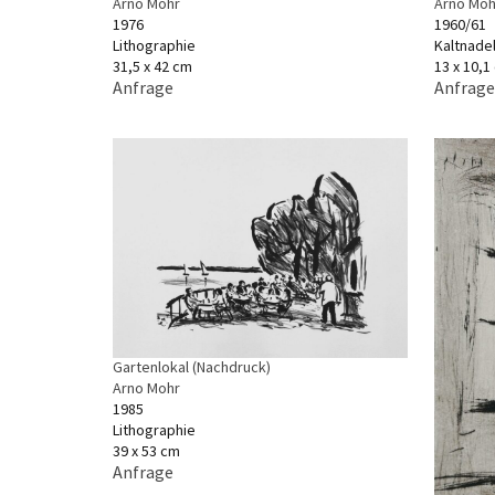
Arno Moh
Arno Mohr
1960/61
1976
Kaltnade
Lithographie
13 x 10,1
31,5 x 42 cm
Anfrage
Anfrage
Gartenlokal (Nachdruck)
Arno Mohr
1985
Lithographie
39 x 53 cm
Anfrage