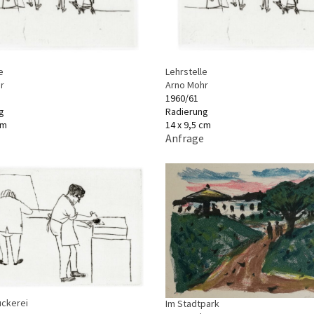
e
Lehrstelle
r
Arno Mohr
1960/61
g
Radierung
cm
14 x 9,5 cm
Anfrage
uckerei
Im Stadtpark