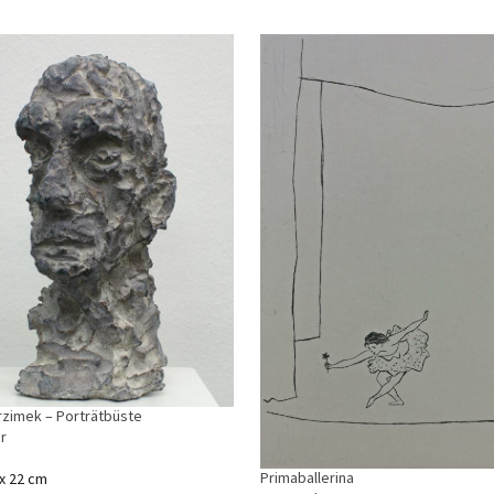
rzimek – Porträtbüste
r
Primaballerina
 x 22 cm