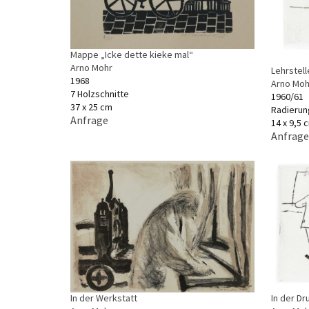
Mappe „Icke dette kieke mal“
Arno Mohr
Lehrstell
1968
Arno Moh
7 Holzschnitte
1960/61
37 x 25 cm
Radierun
Anfrage
14 x 9,5 
Anfrage
In der Dr
In der Werkstatt