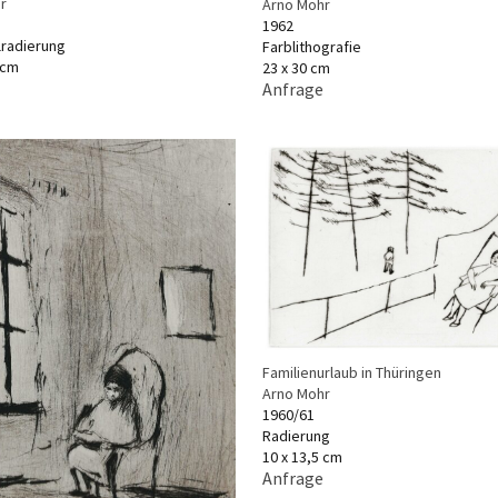
r
Arno Mohr
1962
lradierung
Farblithografie
 cm
23 x 30 cm
Anfrage
Familienurlaub in Thüringen
Arno Mohr
1960/61
Radierung
10 x 13,5 cm
Anfrage