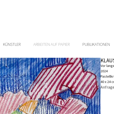
KÜNSTLER
ARBEITEN AUF PAPIER
PUBLIKATIONEN
KLAU
Vor lange
2024
Pastellk
40 x 24 
Anfrage