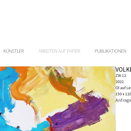
KÜNSTLER
ARBEITEN AUF PAPIER
PUBLIKATIONEN
VOLK
ZW 12
2022
Öl auf L
150 x 12
Anfrage