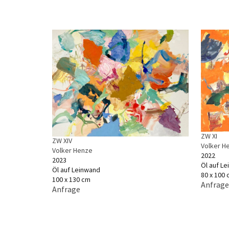
ZW XI
ZW XIV
Volker H
Volker Henze
2022
2023
Öl auf L
Öl auf Leinwand
80 x 100
100 x 130 cm
Anfrage
Anfrage