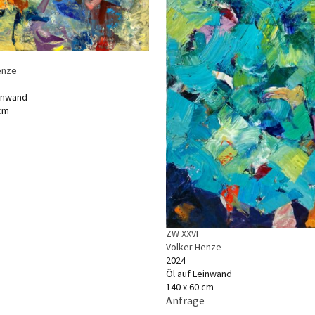
enze
einwand
 cm
ZW XXVI
Volker Henze
2024
Öl auf Leinwand
140 x 60 cm
Anfrage