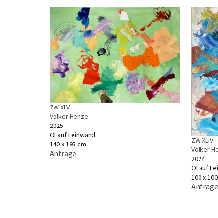
ZW XLV
Volker Henze
2025
Öl auf Leinwand
ZW XLIV
140 x 195 cm
Volker H
Anfrage
2024
Öl auf L
100 x 10
Anfrage