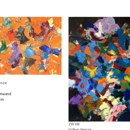
enze
einwand
 cm
ZW VIII
Volker Henze