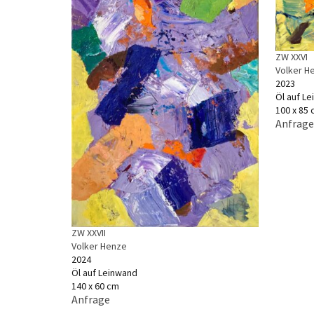
ZW XXVI
Volker H
2023
Öl auf L
100 x 85
Anfrage
ZW XXVII
Volker Henze
2024
Öl auf Leinwand
140 x 60 cm
Anfrage