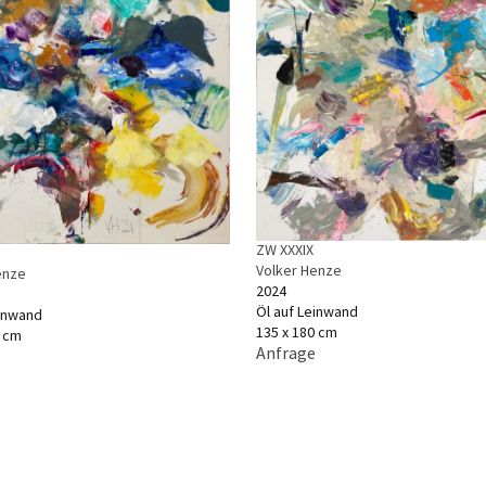
ZW XXXIX
I
Volker Henze
enze
2024
Öl auf Leinwand
einwand
135 x 180 cm
0 cm
Anfrage