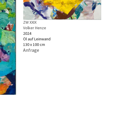
ZW XXIX
Volker Henze
2024
Öl auf Leinwand
130 x 100 cm
Anfrage