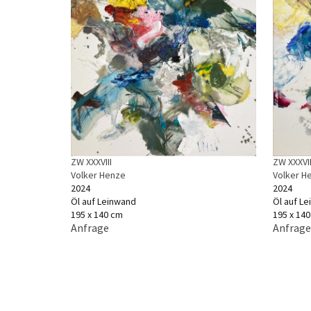
ZW XXXVIII
ZW XXXVI
Volker Henze
Volker H
2024
2024
Öl auf Leinwand
Öl auf L
195 x 140 cm
195 x 14
Anfrage
Anfrage