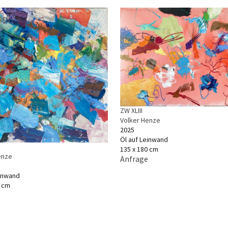
ZW XLIII
Volker Henze
2025
Öl auf Leinwand
135 x 180 cm
enze
Anfrage
einwand
0 cm