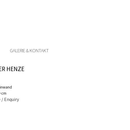
GALERIE & KONTAKT
ER HENZE
einwand
0 cm
 / Enquiry