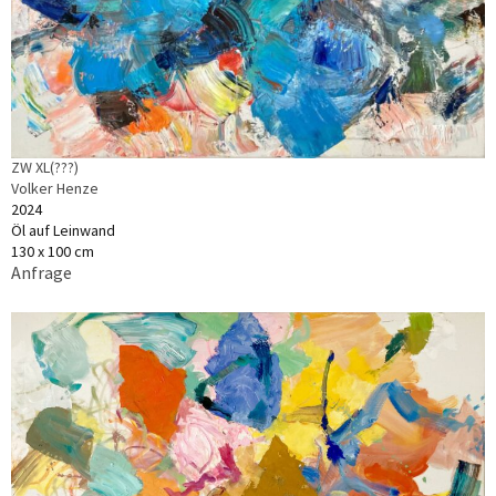
ZW XL(???)
Volker Henze
2024
Öl auf Leinwand
130 x 100 cm
Anfrage