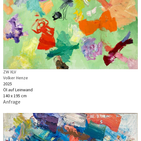
ZW XLV
Volker Henze
2025
Öl auf Leinwand
140 x 195 cm
Anfrage