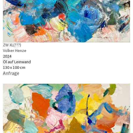
ZW XL(???)
Volker Henze
2024
Öl auf Leinwand
130 x 100 cm
Anfrage