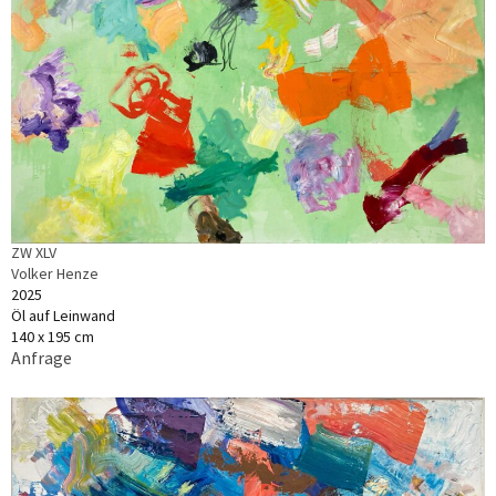
ZW XLV
Volker Henze
2025
Öl auf Leinwand
140 x 195 cm
Anfrage