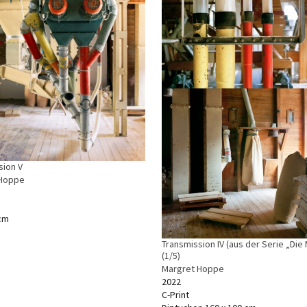
sion V
 Hoppe
 cm
Transmission IV (aus der Serie „Die
(1/5)
Margret Hoppe
2022
C-Print