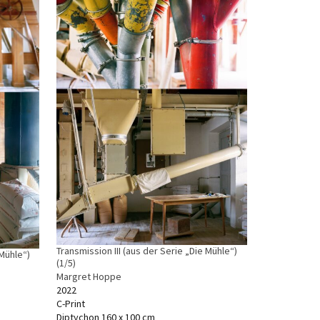
Transmission III (aus der Serie „Die Mühle“)
 Mühle“)
(1/5)
Margret Hoppe
2022
C-Print
Diptychon 160 x 100 cm