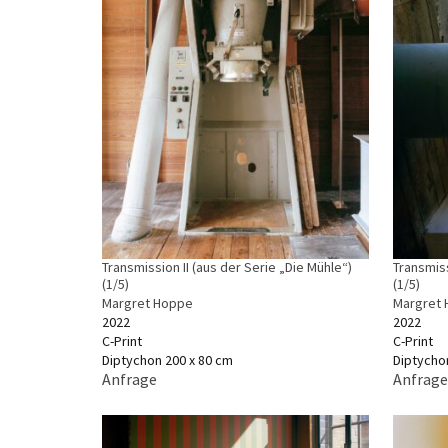
Transmission II (aus der Serie „Die Mühle“)
Transmiss
(1/5)
(1/5)
Margret Hoppe
Margret
2022
2022
C-Print
C-Print
Diptychon 200 x 80 cm
Diptycho
Anfrage
Anfrage