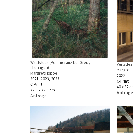
Waldstück (Pommeranz bei Greiz,
Verlades
Thüringen)
Margret
Margret Hoppe
2022
2021, 2023, 2023
C-Print
C-Print
40 x 32 c
27,5 x 22,5 cm
Anfrage
Anfrage