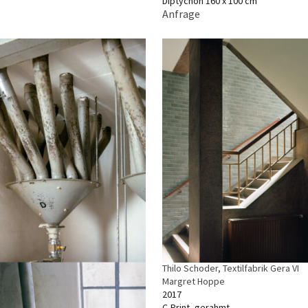
Diptychon 160 x 100 cm
Anfrage
Thilo Schoder, Textilfabrik Gera VI
Margret Hoppe
2017
C-Print, gerahmt