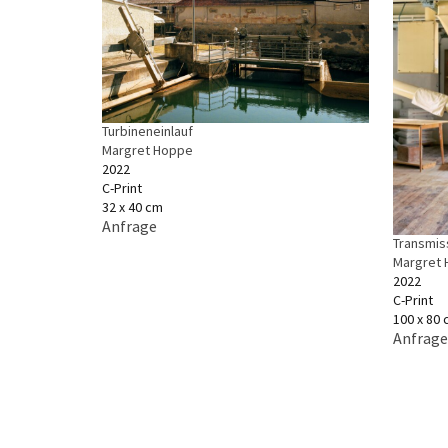
Turbineneinlauf
Margret Hoppe
2022
C-Print
32 x 40 cm
Anfrage
Transmis
Margret
2022
C-Print
100 x 80
Anfrage