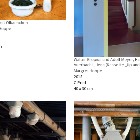
mit Ölkännchen
 Hoppe
m
Walter Gropius und Adolf Meyer, H
Auerbach I, Jena (Kassette „Up an
Margret Hoppe
2018
C-Print
40 x 30 cm