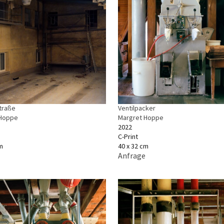
traße
Ventilpacker
 Hoppe
Margret Hoppe
2022
C-Print
m
40 x 32 cm
Anfrage