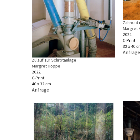
Zahnrad 
Margret
2022
C-Print
32 x 40 c
Anfrage
Zulauf zur Schrotanlage
Margret Hoppe
2022
C-Print
40 x 32 cm
Anfrage