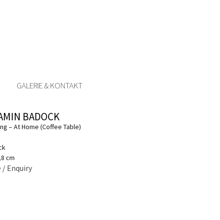
GALERIE & KONTAKT
AMIN BADOCK
ung – At Home (Coffee Table)
ck
3,8 cm
 / Enquiry