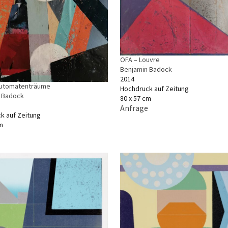
OFA – Louvre
Benjamin Badock
2014
Automatenträume
Hochdruck auf Zeitung
 Badock
80 x 57 cm
Anfrage
k auf Zeitung
m