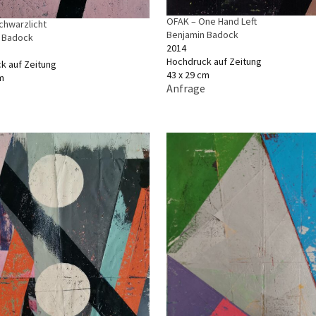
OFAK – One Hand Left
chwarzlicht
Benjamin Badock
 Badock
2014
Hochdruck auf Zeitung
k auf Zeitung
43 x 29 cm
m
Anfrage