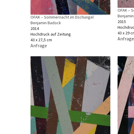
OFAK – S
Benjamin
OFAK – Sommernacht im Dschungel
2015
Benjamin Badock
Hochdruc
2014
43 x 29 c
Hochdruck auf Zeitung
Anfrage
43 x 27,5 cm
Anfrage