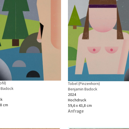
fil)
Tobel (Pinzenhorn)
 Badock
Benjamin Badock
2024
ck
Hochdruck
,8 cm
59,6 x 43,8 cm
Anfrage