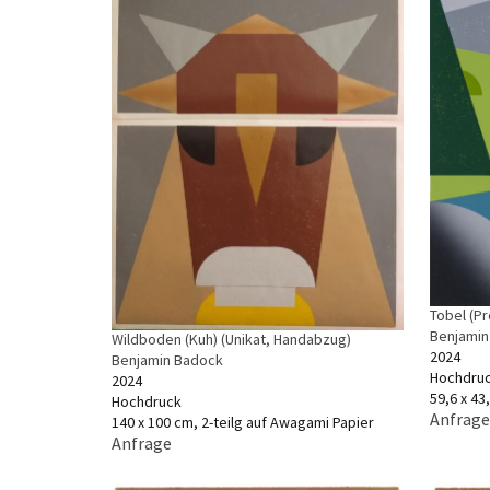
Tobel (Pro
Benjamin
Wildboden (Kuh) (Unikat, Handabzug)
2024
Benjamin Badock
Hochdru
2024
59,6 x 43
Hochdruck
Anfrage
140 x 100 cm, 2-teilg auf Awagami Papier
Anfrage