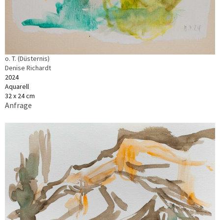
o. T. (Düsternis)
Denise Richardt
2024
Aquarell
32 x 24 cm
Anfrage