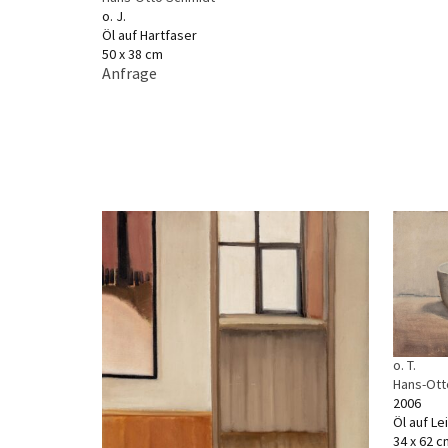
o. J.
Öl auf Hartfaser
50 x 38 cm
Anfrage
o. T.
Hans-Ott
2006
Öl auf L
34 x 62 c