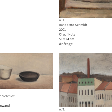
o. T.
Hans-Otto Schmidt
2001
Öl auf Holz
58 x 34 cm
Anfrage
o Schmidt
einwand
o. T.
m