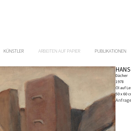
KÜNSTLER
ARBEITEN AUF PAPIER
PUBLIKATIONEN
HANS
Dächer
1978
Öl auf L
50 x 60 
Anfrage