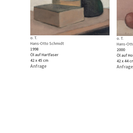
o. T.
o. T.
Hans-Otto Schmidt
Hans-Ott
1998
2000
Öl auf Hartfaser
Öl auf Ho
42 x 45 cm
42 x 44 c
Anfrage
Anfrage