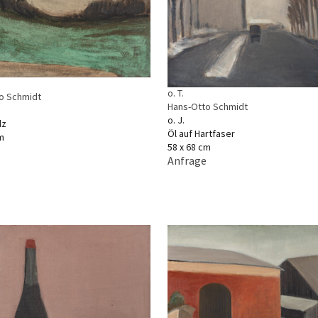
o. T.
o Schmidt
Hans-Otto Schmidt
o. J.
lz
Öl auf Hartfaser
m
58 x 68 cm
Anfrage