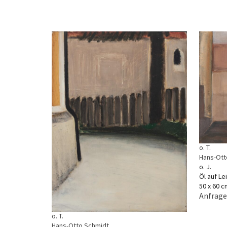
o. T.
Hans-Ott
o. J.
Öl auf L
50 x 60 c
Anfrage
o. T.
Hans-Otto Schmidt