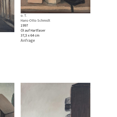
o. T.
Hans-Otto Schmidt
1997
Öl auf Hartfaser
37,5 x 64 cm
Anfrage