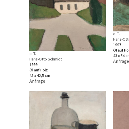
o. T.
Hans-Ott
1997
Öl auf Ho
o. T.
43 x 54 c
Hans-Otto Schmidt
Anfrage
1999
Öl auf Holz
45 x 42,5 cm
Anfrage