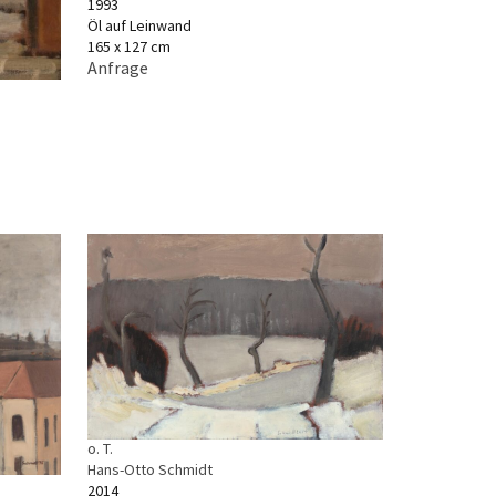
1993
Öl auf Leinwand
165 x 127 cm
Anfrage
o. T.
Hans-Otto Schmidt
2014