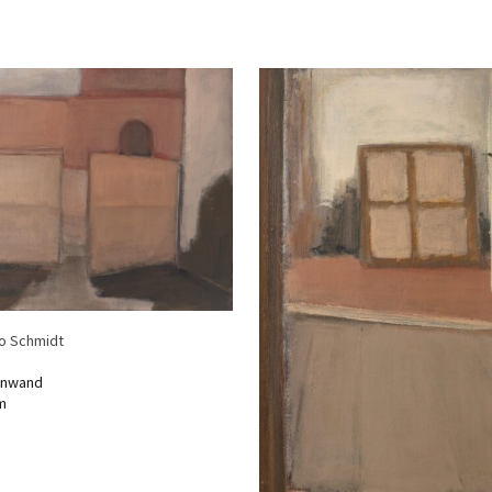
o Schmidt
einwand
m