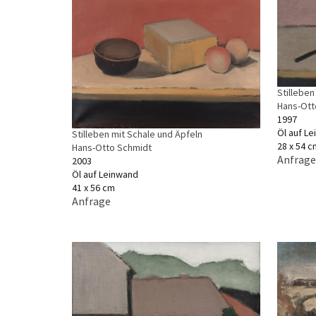
Stilleben
Hans-Ott
1997
Öl auf L
Stilleben mit Schale und Äpfeln
28 x 54 c
Hans-Otto Schmidt
Anfrage
2003
Öl auf Leinwand
41 x 56 cm
Anfrage