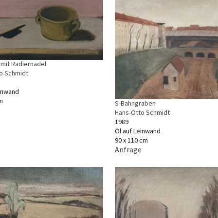
 mit Radiernadel
o Schmidt
einwand
m
S-Bahngraben
Hans-Otto Schmidt
1989
Öl auf Leinwand
90 x 110 cm
Anfrage