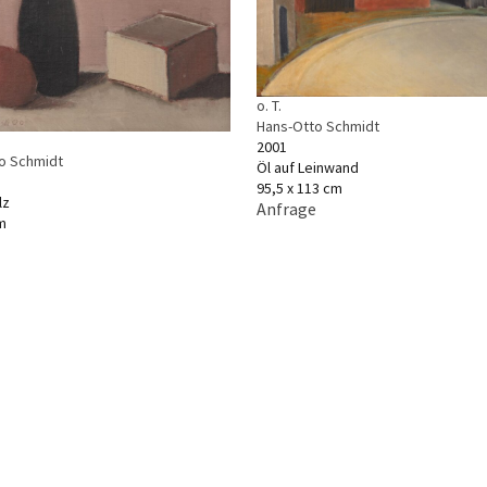
o. T.
Hans-Otto Schmidt
2001
o Schmidt
Öl auf Leinwand
95,5 x 113 cm
lz
Anfrage
m