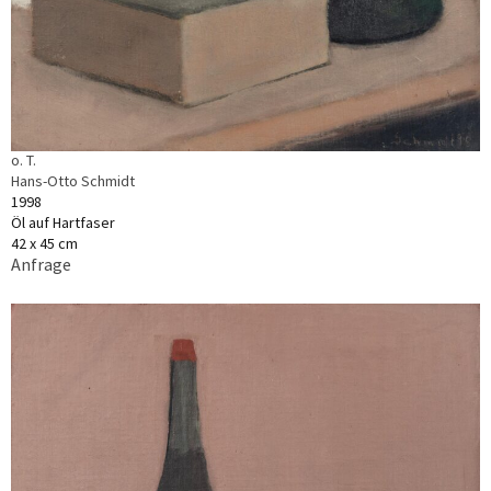
o. T.
Hans-Otto Schmidt
1998
Öl auf Hartfaser
42 x 45 cm
Anfrage