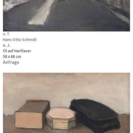
o. T.
Hans-Otto Schmidt
o. J.
Öl auf Hartfaser
58 x 68 cm
Anfrage