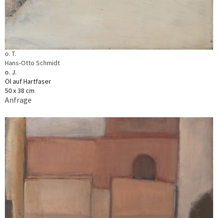
o. T.
Hans-Otto Schmidt
o. J.
Öl auf Hartfaser
50 x 38 cm
Anfrage