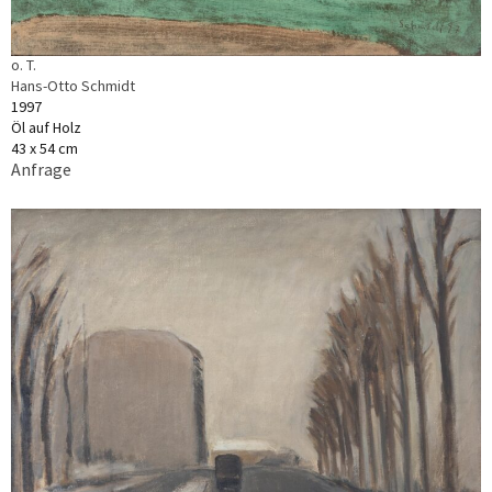
o. T.
Hans-Otto Schmidt
1997
Öl auf Holz
43 x 54 cm
Anfrage