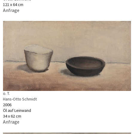
121 x 64 cm
Anfrage
o. T.
Hans-Otto Schmidt
2006
Öl auf Leinwand
34 x 62 cm
Anfrage