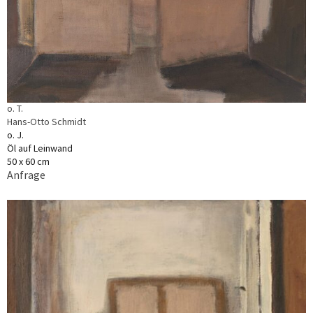
o. T.
Hans-Otto Schmidt
o. J.
Öl auf Leinwand
50 x 60 cm
Anfrage