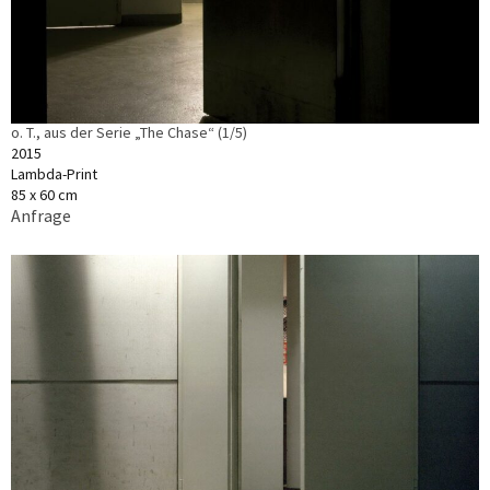
o. T., aus der Serie „The Chase“ (1/5)
2015
Lambda-Print
85 x 60 cm
Anfrage