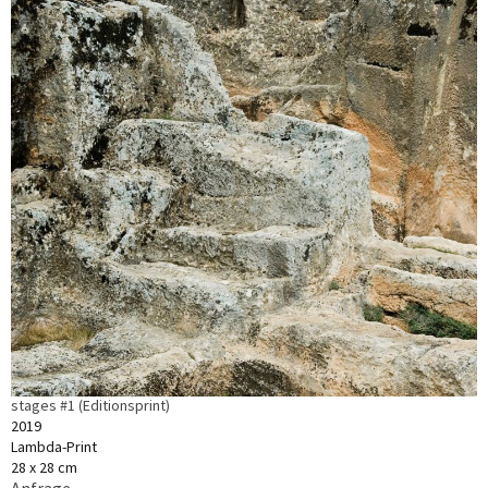
stages #1 (Editionsprint)
2019
Lambda-Print
28 x 28 cm
Anfrage