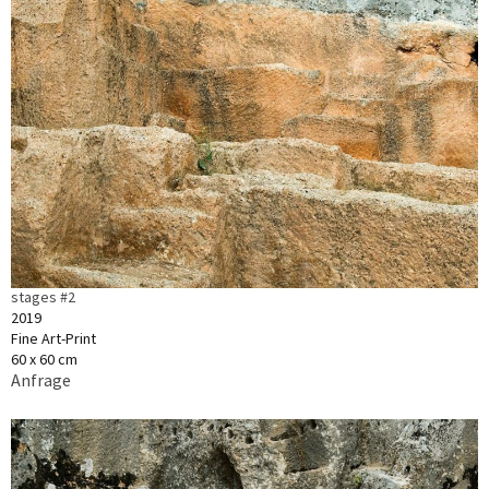
stages #2
2019
Fine Art-Print
60 x 60 cm
Anfrage