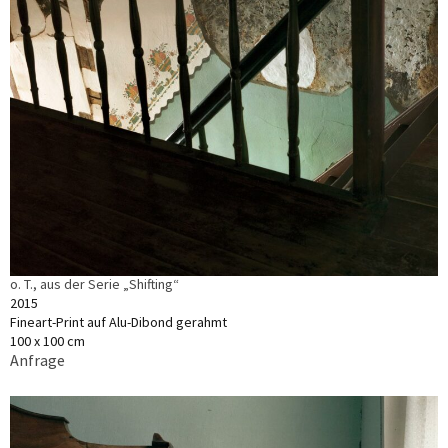
o. T., aus der Serie „Shifting“
2015
Fineart-Print auf Alu-Dibond gerahmt
100 x 100 cm
Anfrage