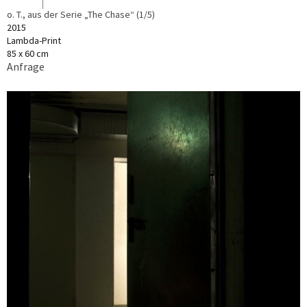
o. T., aus der Serie „The Chase“ (1/5)
2015
Lambda-Print
85 x 60 cm
Anfrage