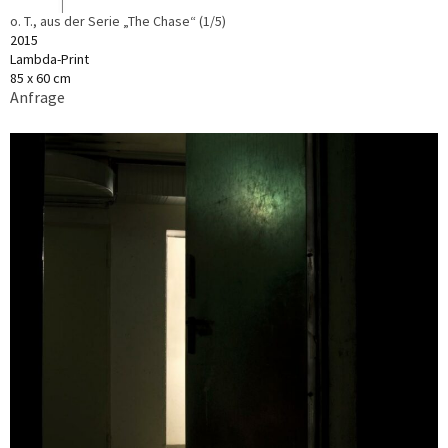
o. T., aus der Serie „The Chase“ (1/5)
2015
Lambda-Print
85 x 60 cm
Anfrage