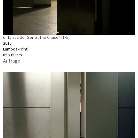
o. T., aus der Serie „The Chase“ (1/5)
2015
Lambda-Print
85 x 60 cm
Anfrage