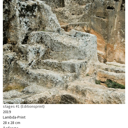
stages #1 (Editionsprint)
2019
Lambda-Print
28 x 28 cm
Anfrage