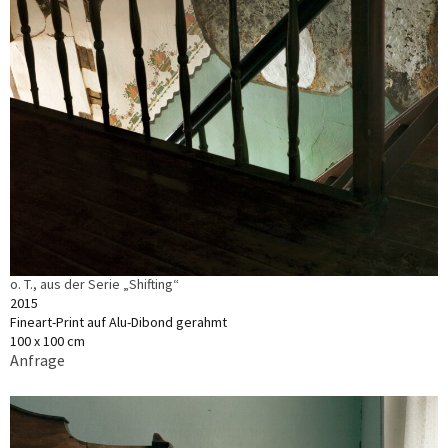
o. T., aus der Serie „Shifting“
2015
Fineart-Print auf Alu-Dibond gerahmt
100 x 100 cm
Anfrage