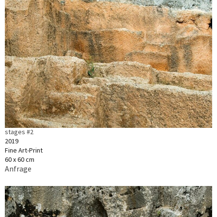
stages #2
2019
Fine Art-Print
60 x 60 cm
Anfrage