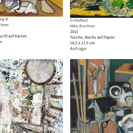
g III
Schlaflied
chner
Mike Bruchner
2021
a/Öl auf Karton
Tusche, Wachs auf Papier
m
18,5 x 27,5 cm
Anfrage