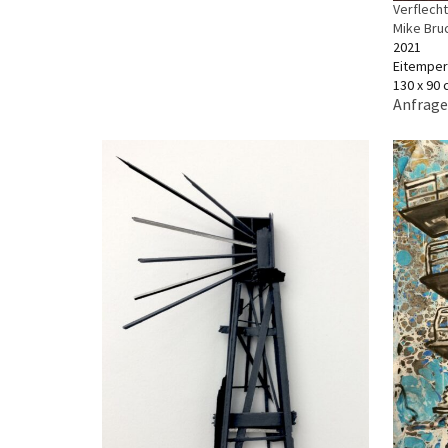
Verflech
Mike Bru
2021
Eitemper
130 x 90
Anfrage