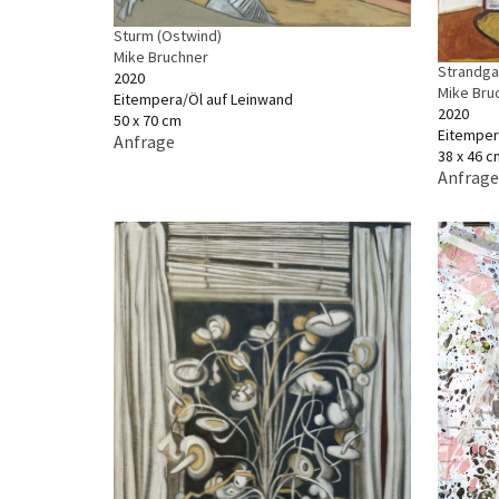
Sturm (Ostwind)
Mike Bruchner
Strandgan
2020
Mike Bru
Eitempera/Öl auf Leinwand
2020
50 x 70 cm
Eitemper
Anfrage
38 x 46 c
Anfrage