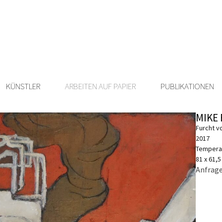
KÜNSTLER
ARBEITEN AUF PAPIER
PUBLIKATIONEN
MIKE
Furcht v
2017
Tempera,
81 x 61,
Anfrage