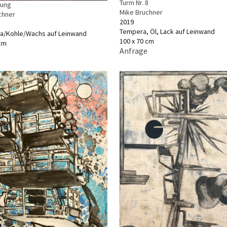
Turm Nr. 8
tung
Mike Bruchner
chner
2019
Tempera, Öl, Lack auf Leinwand
a/Kohle/Wachs auf Leinwand
100 x 70 cm
 cm
Anfrage