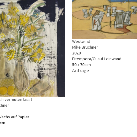
Westwind
Mike Bruchner
2020
Eitempera/Öl auf Leinwand
50 x 70 cm
Anfrage
ich vermuten lässt
chner
Wachs auf Papier
 cm