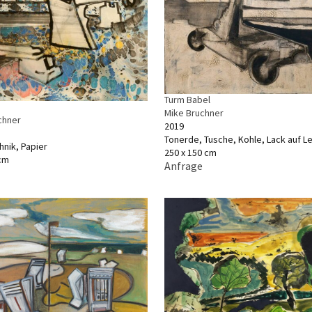
Turm Babel
Mike Bruchner
chner
2019
Tonerde, Tusche, Kohle, Lack auf L
hnik, Papier
250 x 150 cm
 cm
Anfrage