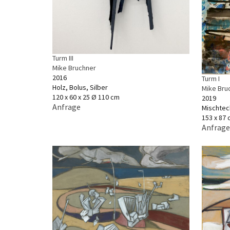
Turm III
Mike Bruchner
2016
Turm I
Holz, Bolus, Silber
Mike Bru
120 x 60 x 25 Ø 110 cm
2019
Anfrage
Mischtec
153 x 87
Anfrage