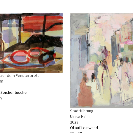
n auf dem Fensterbrett
hn
, Zeichentusche
m
Stadtführung
Ulrike Hahn
2023
Öl auf Leinwand