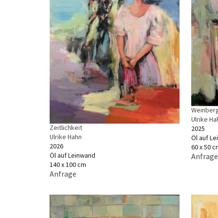
Weinber
Ulrike Ha
Zeitlichkeit
2025
Ulrike Hahn
Öl auf L
2026
60 x 50 c
Öl auf Leinwand
Anfrage
140 x 100 cm
Anfrage