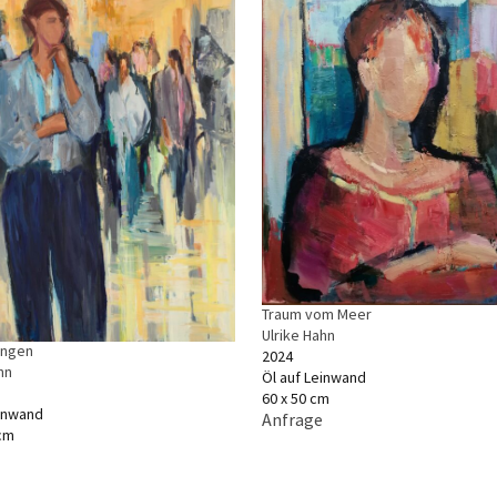
Traum vom Meer
Ulrike Hahn
ungen
2024
hn
Öl auf Leinwand
60 x 50 cm
einwand
Anfrage
 cm