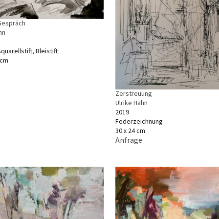
Gespräch
hn
uarellstift, Bleistift
 cm
Zerstreuung
Ulrike Hahn
2019
Federzeichnung
30 x 24 cm
Anfrage