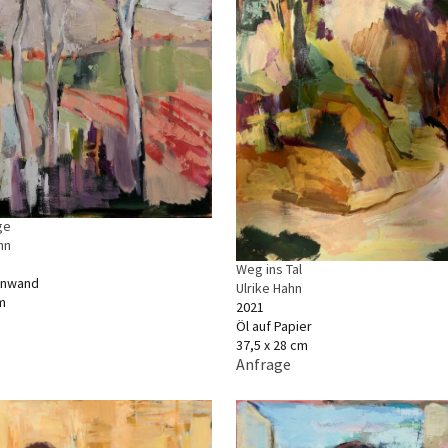
ge
hn
Weg ins Tal
einwand
Ulrike Hahn
m
2021
Öl auf Papier
37,5 x 28 cm
Anfrage