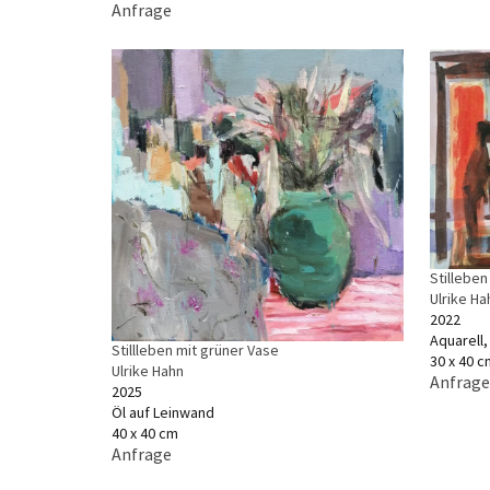
Anfrage
Stillebe
Ulrike Ha
2022
Aquarell
Stillleben mit grüner Vase
30 x 40 c
Ulrike Hahn
Anfrage
2025
Öl auf Leinwand
40 x 40 cm
Anfrage