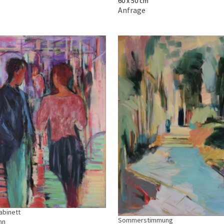
60 x 50 cm
Anfrage
abinett
Sommerstimmung
hn