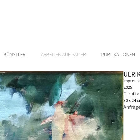
KÜNSTLER
ARBEITEN AUF PAPIER
PUBLIKATIONEN
ULRI
Impressi
2025
Öl auf L
30 x 24 
Anfrage