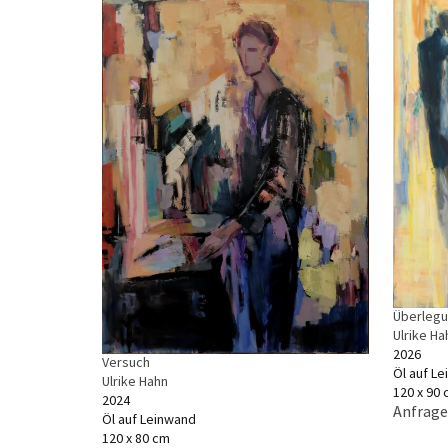
Überleg
Ulrike Ha
2026
Versuch
Öl auf L
Ulrike Hahn
120 x 90
2024
Anfrage
Öl auf Leinwand
120 x 80 cm