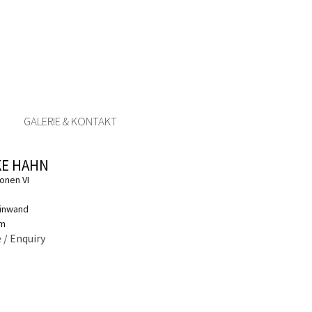
GALERIE & KONTAKT
KE HAHN
onen VI
einwand
cm
 / Enquiry