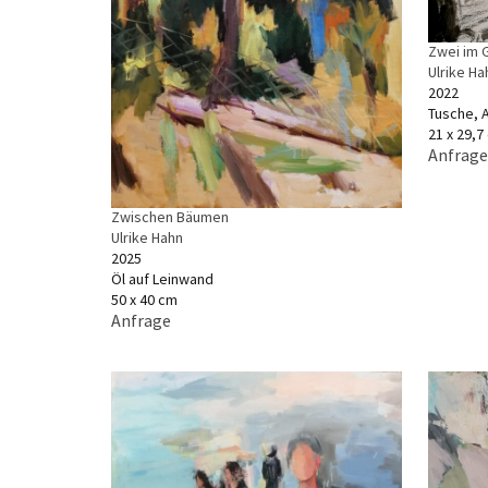
Zwei im 
Ulrike Ha
2022
Tusche, Aq
21 x 29,7
Anfrage
Zwischen Bäumen
Ulrike Hahn
2025
Öl auf Leinwand
50 x 40 cm
Anfrage