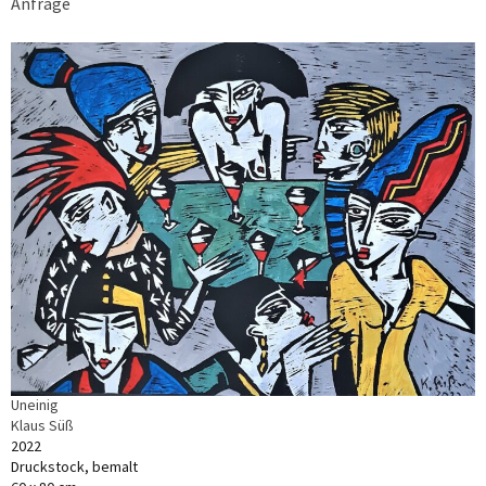
Anfrage
Uneinig
Klaus Süß
2022
Druckstock, bemalt