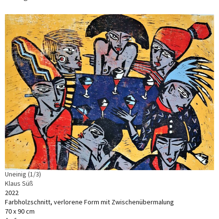
Uneinig (1/3)
Klaus Süß
2022
Farbholzschnitt, verlorene Form mit Zwischenübermalung
70 x 90 cm