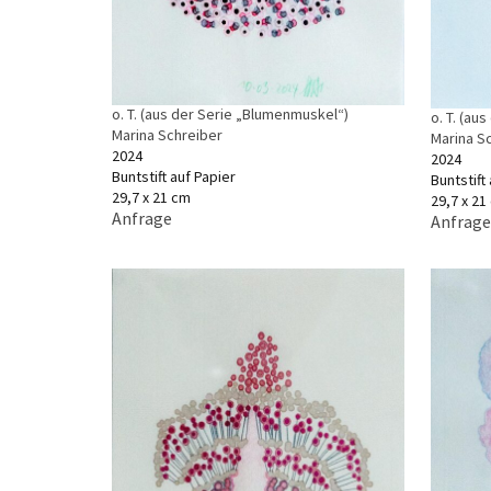
o. T. (aus der Serie „Blumenmuskel“)
o. T. (au
Marina Schreiber
Marina S
2024
2024
Buntstift auf Papier
Buntstift
29,7 x 21 cm
29,7 x 21
Anfrage
Anfrage