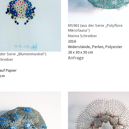
MS963 (aus der Serie „Polyflore
Mikrofauna“)
Marina Schreiber
2016
Widerstände, Perlen, Polyester
26 x 30 x 30 cm
s der Serie „Blumenmuskel“)
Anfrage
chreiber
 auf Papier
 cm