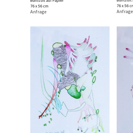
Buntstift
Buntstift auf Papier
76 x 56 c
76 x 56 cm
Anfrage
Anfrage