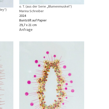
o. T. (aus der Serie „Blumenmuskel“)
lley“)
Marina Schreiber
2024
Buntstift auf Papier
29,7 x 21 cm
Anfrage