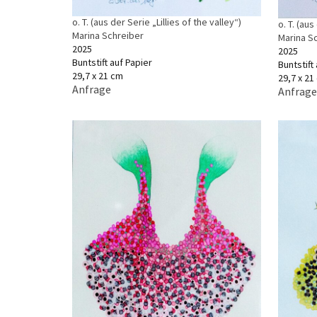
o. T. (aus der Serie „Lillies of the valley“)
o. T. (aus
Marina Schreiber
Marina S
2025
2025
Buntstift auf Papier
Buntstift
29,7 x 21 cm
29,7 x 21
Anfrage
Anfrage