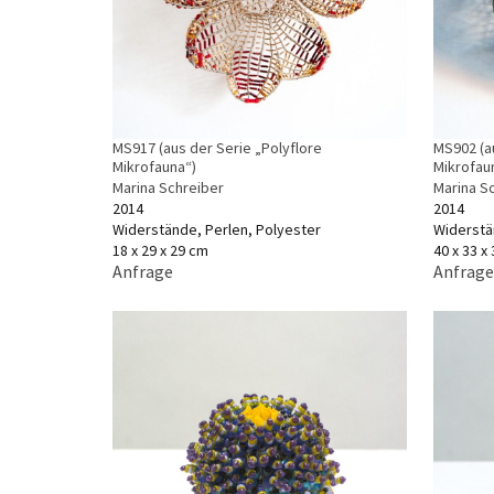
MS917 (aus der Serie „Polyflore
MS902 (a
Mikrofauna“)
Mikrofau
Marina Schreiber
Marina S
2014
2014
Widerstände, Perlen, Polyester
Widerstä
18 x 29 x 29 cm
40 x 33 x
Anfrage
Anfrage