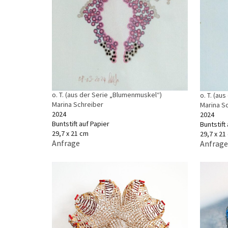
o. T. (aus der Serie „Blumenmuskel“)
o. T. (au
Marina Schreiber
Marina S
2024
2024
Buntstift auf Papier
Buntstift
29,7 x 21 cm
29,7 x 21
Anfrage
Anfrage