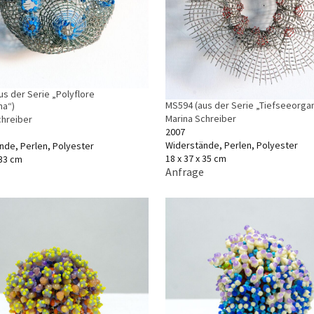
us der Serie „Polyflore
MS594 (aus der Serie „Tiefseeorga
na“)
Marina Schreiber
chreiber
2007
Widerstände, Perlen, Polyester
nde, Perlen, Polyester
18 x 37 x 35 cm
 33 cm
Anfrage