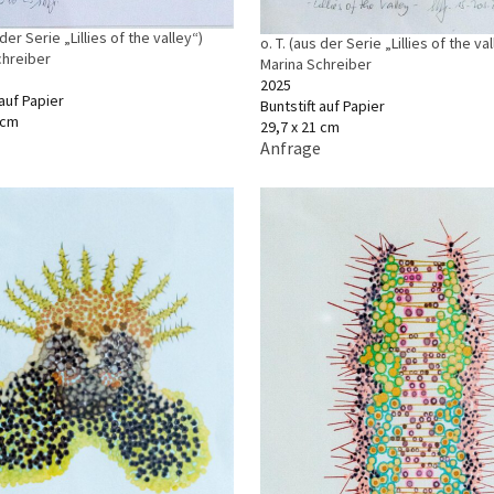
 der Serie „Lillies of the valley“)
o. T. (aus der Serie „Lillies of the va
chreiber
Marina Schreiber
2025
 auf Papier
Buntstift auf Papier
 cm
29,7 x 21 cm
Anfrage