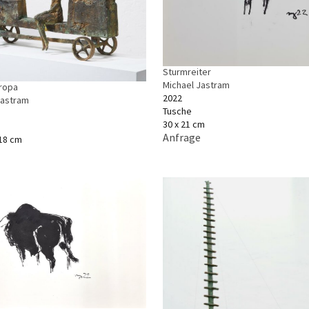
Sturmreiter
Michael Jastram
uropa
2022
Jastram
Tusche
30 x 21 cm
Anfrage
 18 cm