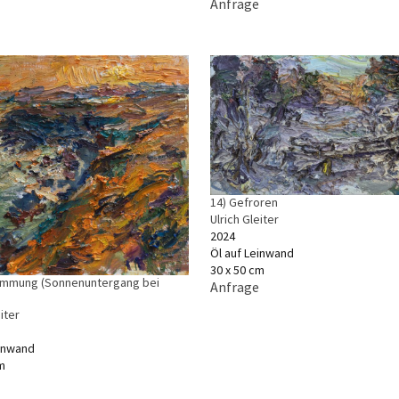
Anfrage
14) Gefroren
Ulrich Gleiter
2024
Öl auf Leinwand
30 x 50 cm
immung (Sonnenuntergang bei
Anfrage
iter
einwand
m