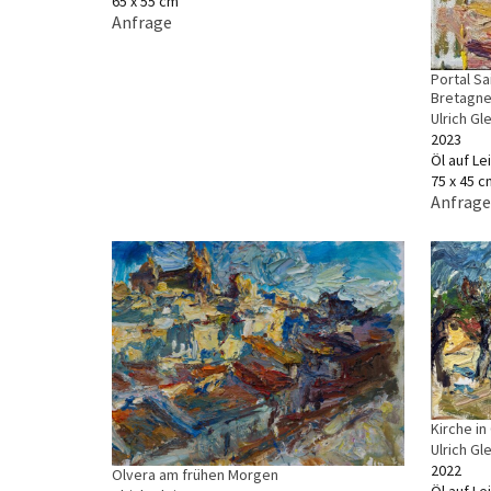
65 x 55 cm
Anfrage
Portal Sa
Bretagne
Ulrich Gle
2023
Öl auf L
75 x 45 c
Anfrage
Kirche i
Ulrich Gle
2022
Olvera am frühen Morgen