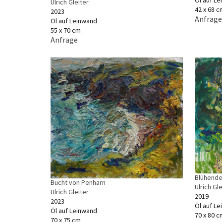
Öl auf L
Ulrich Gleiter
42 x 68 c
2023
Anfrage
Öl auf Leinwand
55 x 70 cm
Anfrage
Blühend
Bucht von Penharn
Ulrich Gle
Ulrich Gleiter
2019
2023
Öl auf L
Öl auf Leinwand
70 x 80 c
70 x 75 cm