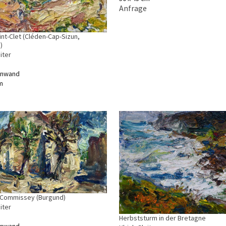
Anfrage
int-Clet (Cléden-Cap-Sizun,
)
iter
einwand
m
n Commissey (Burgund)
iter
Herbststurm in der Bretagne