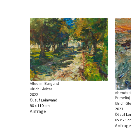
Allee im Burgund
Ulrich Gleiter
Abendst
2022
Primelin)
Öl auf Leinwand
Ulrich Gle
90 x 110 cm
2023
Anfrage
Öl auf L
65 x 75 c
Anfrage