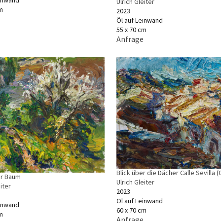
einwand
Ulrich Gleiter
m
2023
Öl auf Leinwand
55 x 70 cm
Anfrage
Blick über die Dächer Calle Sevilla 
er Baum
Ulrich Gleiter
iter
2023
Öl auf Leinwand
einwand
60 x 70 cm
m
Anfrage