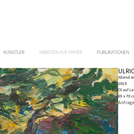
KÜNSTLER
ARBEITEN AUF PAPIER
PUBLIKATIONEN
ULRI
Abend am
2019
Öl auf L
65 x 70 
Anfrage