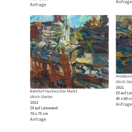
Anfrage
Anfrage
Andalusi
Ulrich Gle
2021
Bahnhof Hackescher Markt
Öl auf L
Ulrich Gleiter
45 x 60 c
2022
Anfrage
Öl auf Leinwand
70 x 75 cm
Anfrage