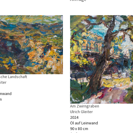
sche Landschaft
iter
einwand
m
Am Zwirngraben
Ulrich Gleiter
2024
Öl auf Leinwand
90 x 80 cm