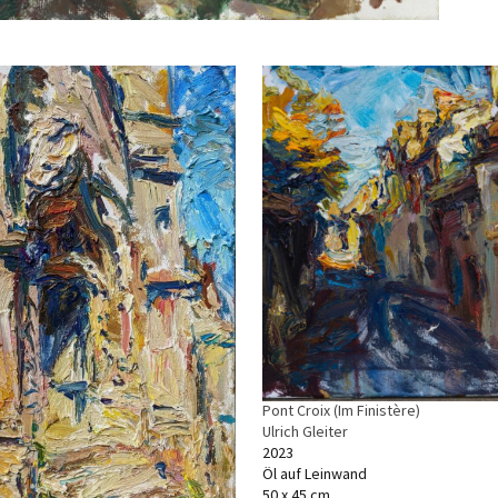
Pont Croix (Im Finistère)
Ulrich Gleiter
2023
Öl auf Leinwand
50 x 45 cm