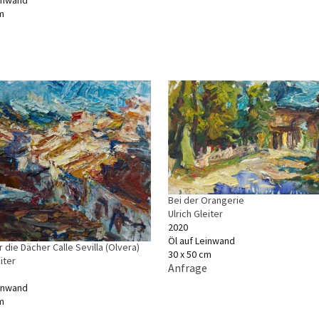
einwand
m
Bei der Orangerie
Ulrich Gleiter
2020
Öl auf Leinwand
r die Dächer Calle Sevilla (Olvera)
30 x 50 cm
iter
Anfrage
einwand
m