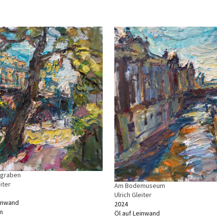
ngraben
iter
Am Bodemuseum
Ulrich Gleiter
einwand
2024
m
Öl auf Leinwand