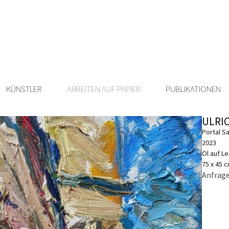
KÜNSTLER
ARBEITEN AUF PAPIER
PUBLIKATIONEN
ULRI
Portal Sa
2023
Öl auf L
75 x 45 
Anfrage