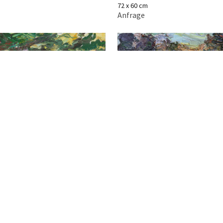
72 x 60 cm
Anfrage
14) Gefroren
Ulrich Gleiter
2024
Öl auf Leinwand
30 x 50 cm
 Meer (Dalmatinische Küste)
Anfrage
iter
einwand
m