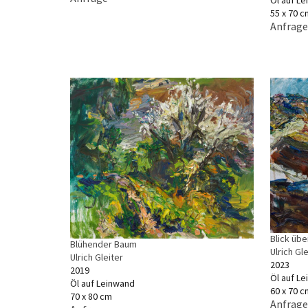
Öl auf L
55 x 70 c
Anfrage
Blick übe
Blühender Baum
Ulrich Gle
Ulrich Gleiter
2023
2019
Öl auf L
Öl auf Leinwand
60 x 70 c
70 x 80 cm
Anfrage