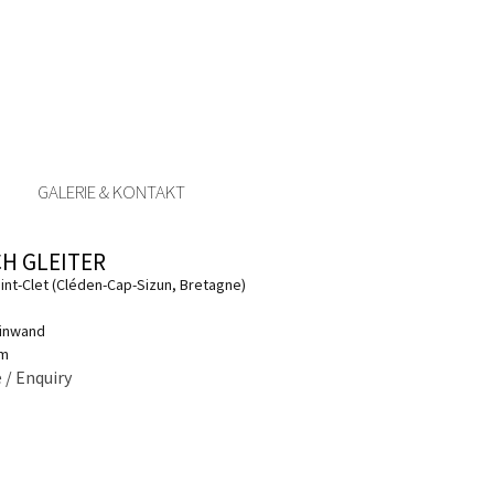
GALERIE & KONTAKT
CH GLEITER
int-Clet (Cléden-Cap-Sizun, Bretagne)
einwand
cm
 / Enquiry