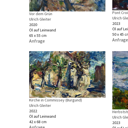
Pont Croi
Vor dem Grün
Ulrich Gle
Ulrich Gleiter
2023
2020
Öl auf L
Öl auf Leinwand
50 x 45 c
65 x 55 cm
Anfrage
Anfrage
Kirche in Commissey (Burgund)
Ulrich Gleiter
2022
Herbstst
Öl auf Leinwand
Ulrich Gle
42 x 68 cm
2023
Anfrage