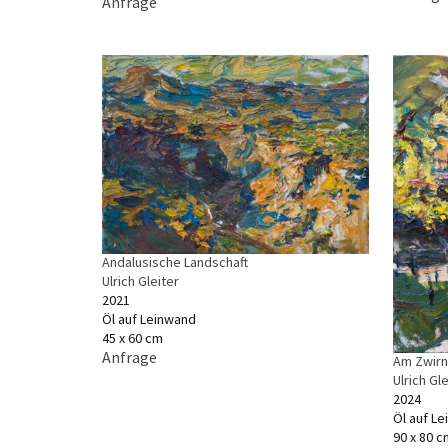
Anfrage
Andalusische Landschaft
Ulrich Gleiter
2021
Öl auf Leinwand
45 x 60 cm
Anfrage
Am Zwir
Ulrich Gle
2024
Öl auf L
90 x 80 c