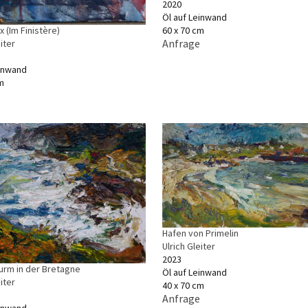
2020
Öl auf Leinwand
x (Im Finistère)
60 x 70 cm
Anfrage
iter
einwand
m
Hafen von Primelin
Ulrich Gleiter
2023
urm in der Bretagne
Öl auf Leinwand
iter
40 x 70 cm
Anfrage