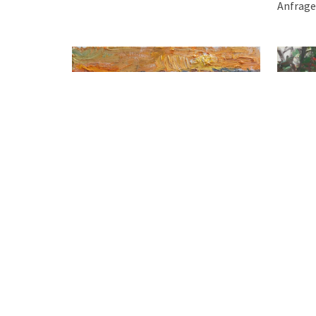
Anfrage
Abend am
Abendstimmung (Sonnenuntergang bei
Primelin)
Ulrich Gle
Ulrich Gleiter
2019
2023
Öl auf L
Öl auf Leinwand
65 x 70 c
65 x 75 cm
Anfrage
Anfrage