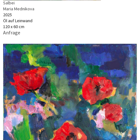
Salbei
Maria Mednikova
2025
Öl auf Leinwand
120 x 60 cm
Anfrage