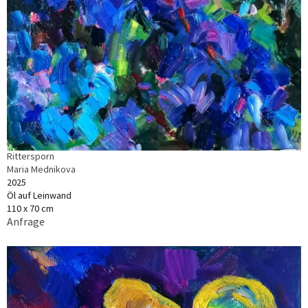
Rittersporn
Maria Mednikova
2025
Öl auf Leinwand
110 x 70 cm
Anfrage