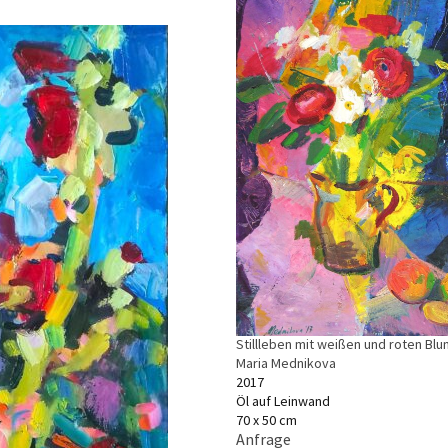
Stillleben mit weißen und roten Bl
Maria Mednikova
2017
Öl auf Leinwand
70 x 50 cm
Anfrage