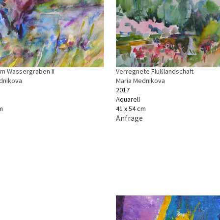
Verregnete Flußlandschaft
m Wassergraben II
Maria Mednikova
dnikova
2017
Aquarell
41 x 54 cm
m
Anfrage