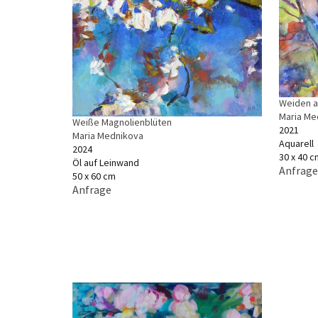
Weiden a
Maria Me
Weiße Magnolienblüten
2021
Maria Mednikova
Aquarell
2024
30 x 40 c
Öl auf Leinwand
Anfrage
50 x 60 cm
Anfrage