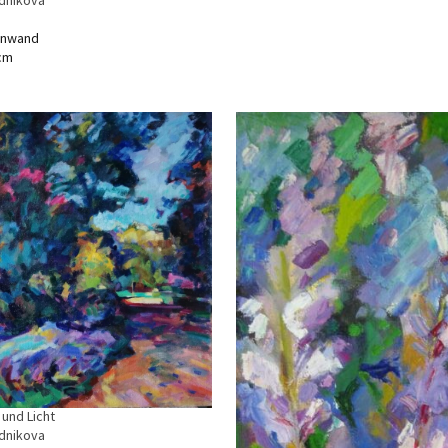
dnikova
einwand
 cm
und Licht
dnikova