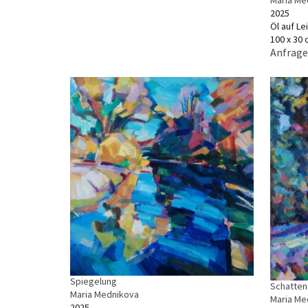
Maria Me
2025
Öl auf L
100 x 30
Anfrage
Spiegelung
Schatten 
Maria Mednikova
Maria Me
2025