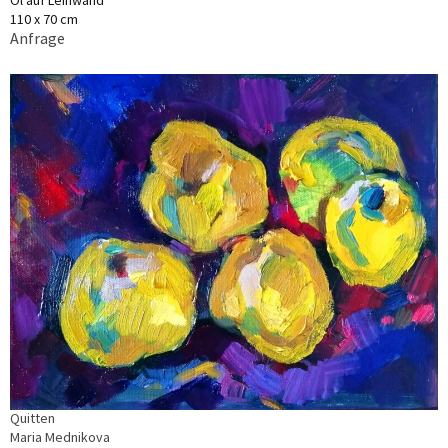
Öl auf Leinwand
110 x 70 cm
Anfrage
Quitten
Maria Mednikova