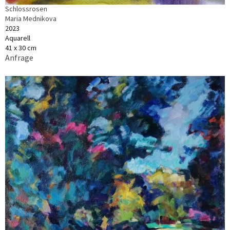
Schlossrosen
Maria Mednikova
2023
Aquarell
41 x 30 cm
Anfrage