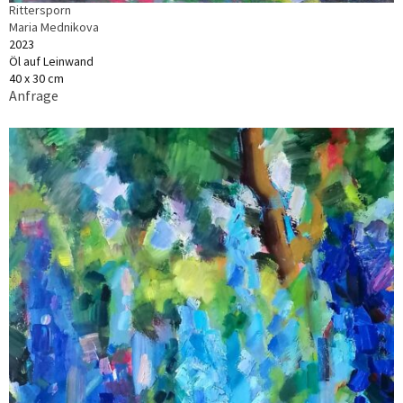
Rittersporn
Maria Mednikova
2023
Öl auf Leinwand
40 x 30 cm
Anfrage