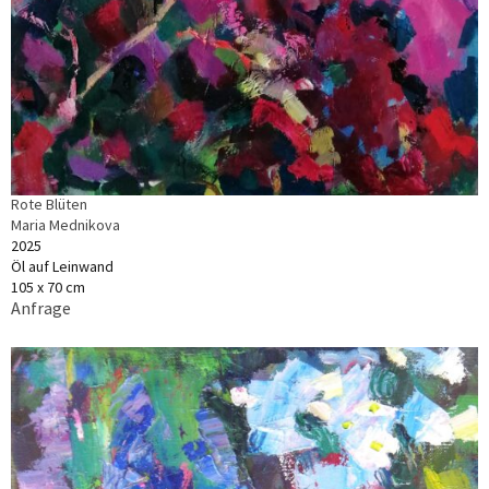
Rote Blüten
Maria Mednikova
2025
Öl auf Leinwand
105 x 70 cm
Anfrage