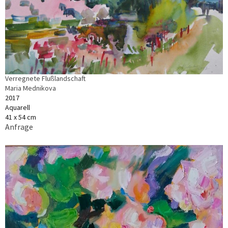
Verregnete Flußlandschaft
Maria Mednikova
2017
Aquarell
41 x 54 cm
Anfrage