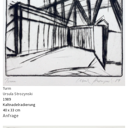
Turm
Ursula Strozynski
1989
Kaltnadelradierung
40 x 33 cm
Anfrage