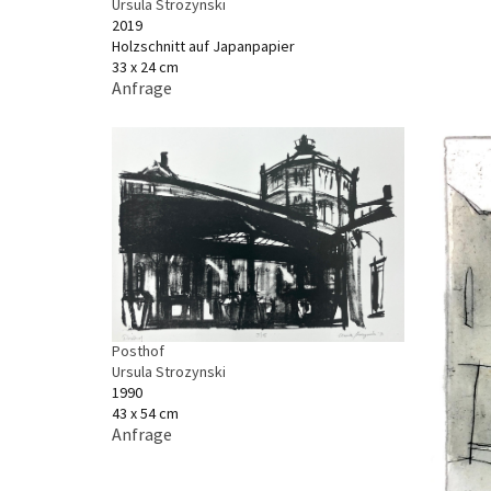
Ursula Strozynski
2019
Holzschnitt auf Japanpapier
33 x 24 cm
Anfrage
Posthof
Ursula Strozynski
1990
43 x 54 cm
Anfrage