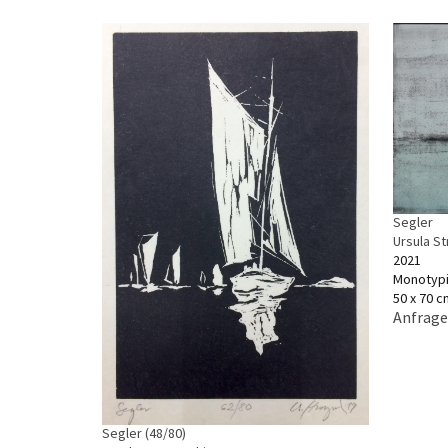
Segler
Ursula S
2021
Monotypi
50 x 70 c
Anfrage
Segler (48/80)