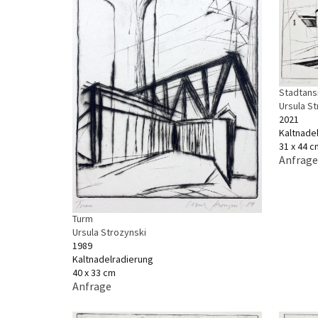
Stadtansic
Ursula S
2021
Kaltnade
31 x 44 c
Anfrage
Turm
Ursula Strozynski
1989
Kaltnadelradierung
40 x 33 cm
Anfrage