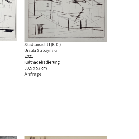
Stadtansicht I (E. D.)
Ursula Strozynski
2021
Kaltnadelradierung
39,5 x 53 cm
Anfrage