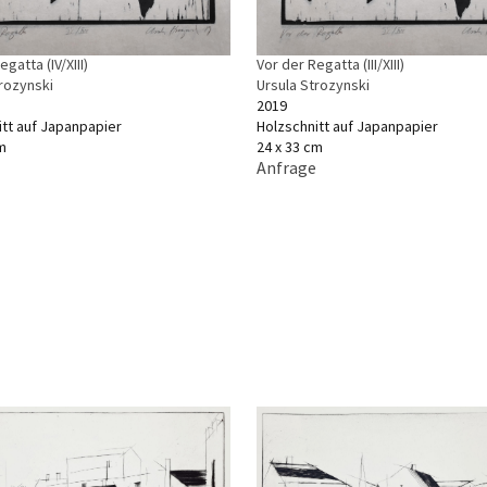
gatta (IV/XIII)
Vor der Regatta (III/XIII)
trozynski
Ursula Strozynski
2019
itt auf Japanpapier
Holzschnitt auf Japanpapier
m
24 x 33 cm
Anfrage