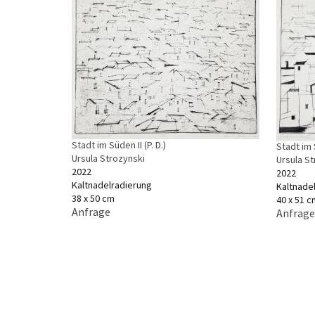
Stadt im Süden II (P. D.)
Stadt im 
Ursula Strozynski
Ursula S
2022
2022
Kaltnadelradierung
Kaltnade
38 x 50 cm
40 x 51 c
Anfrage
Anfrage