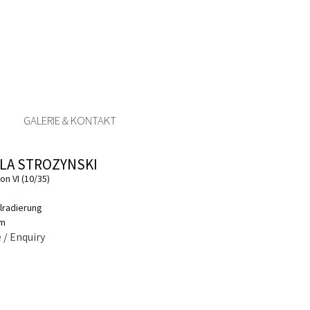
GALERIE & KONTAKT
LA STROZYNSKI
on VI (10/35)
lradierung
cm
 / Enquiry