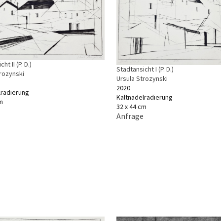
ht II (P. D.)
Stadtansicht I (P. D.)
trozynski
Ursula Strozynski
2020
lradierung
Kaltnadelradierung
m
32 x 44 cm
Anfrage