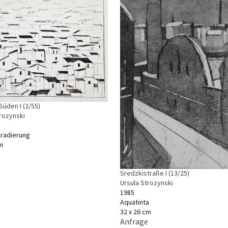
Süden I (2/55)
trozynski
lradierung
m
Sredzkistraße I (13/25)
Ursula Strozynski
1985
Aquatinta
32 x 26 cm
Anfrage