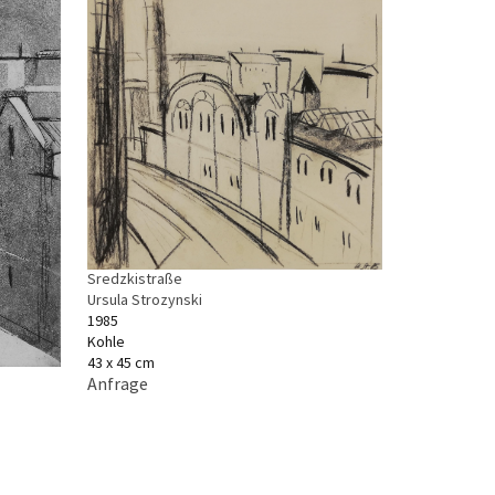
Sredzkistraße
Ursula Strozynski
1985
Kohle
43 x 45 cm
Anfrage