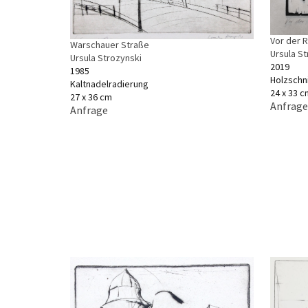
Vor der Re
Warschauer Straße
Ursula S
Ursula Strozynski
2019
1985
Holzschn
Kaltnadelradierung
24 x 33 c
27 x 36 cm
Anfrage
Anfrage