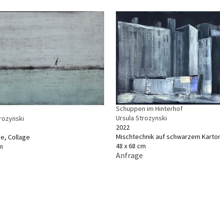
Schuppen im Hinterhof
Ursula Strozynski
trozynski
2022
Mischtechnik auf schwarzem Karto
e, Collage
48 x 68 cm
m
Anfrage