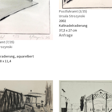
Postfuhramt (3/35)
Ursula Strozynski
2002
Kaltnadelradierung
37,5 x 27 cm
Anfrage
amt (7/35)
trozynski
radierung, aquarelliert
8 x 11,4