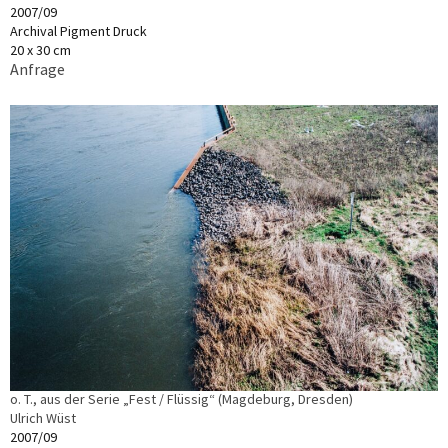
2007/09
Archival Pigment Druck
20 x 30 cm
Anfrage
o. T., aus der Serie „Fest / Flüssig“ (Magdeburg, Dresden)
Ulrich Wüst
2007/09