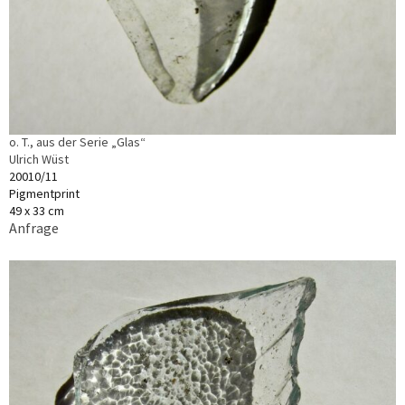
o. T., aus der Serie „Glas“
Ulrich Wüst
20010/11
Pigmentprint
49 x 33 cm
Anfrage