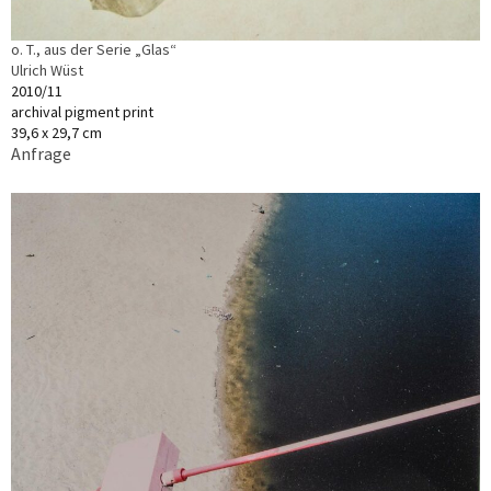
o. T., aus der Serie „Glas“
Ulrich Wüst
2010/11
archival pigment print
39,6 x 29,7 cm
Anfrage