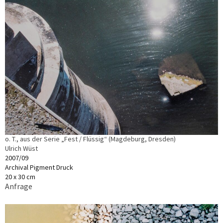
o. T., aus der Serie „Fest / Flüssig“ (Magdeburg, Dresden)
Ulrich Wüst
2007/09
Archival Pigment Druck
20 x 30 cm
Anfrage