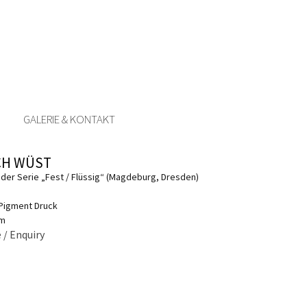
GALERIE & KONTAKT
CH WÜST
us der Serie „Fest / Flüssig“ (Magdeburg, Dresden)
 Pigment Druck
cm
 / Enquiry