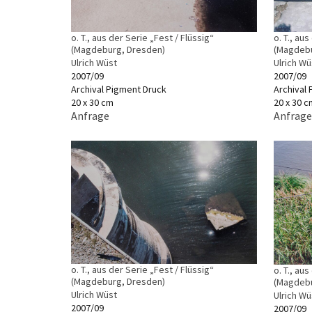
o. T., aus der Serie „Fest / Flüssig“
o. T., au
(Magdeburg, Dresden)
(Magdebu
Ulrich Wüst
Ulrich Wü
2007/09
2007/09
Archival Pigment Druck
Archival
20 x 30 cm
20 x 30 c
Anfrage
Anfrage
o. T., aus der Serie „Fest / Flüssig“
o. T., au
(Magdeburg, Dresden)
(Magdebu
Ulrich Wüst
Ulrich Wü
2007/09
2007/09