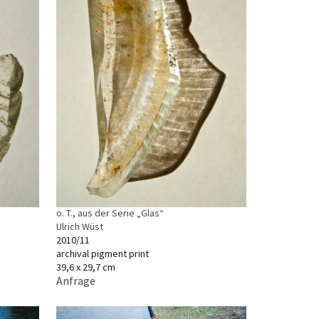
o. T., aus der Serie „Glas“
Ulrich Wüst
2010/11
archival pigment print
39,6 x 29,7 cm
Anfrage