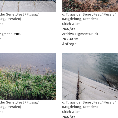
s der Serie „Fest / Flüssig“
o. T., aus der Serie „Fest / Flüssig“
rg, Dresden)
(Magdeburg, Dresden)
st
Ulrich Wüst
2007/09
 Pigment Druck
Archival Pigment Druck
m
20 x 30 cm
Anfrage
s der Serie „Fest / Flüssig“
o. T., aus der Serie „Fest / Flüssig“
rg, Dresden)
(Magdeburg, Dresden)
st
Ulrich Wüst
2007/09