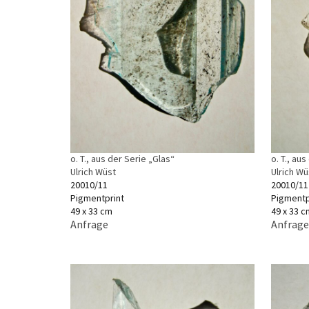
o. T., aus der Serie „Glas“
o. T., au
Ulrich Wüst
Ulrich Wü
20010/11
20010/11
Pigmentprint
Pigmentp
49 x 33 cm
49 x 33 c
Anfrage
Anfrage