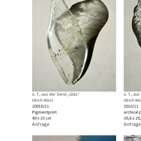
o. T., aus der Serie „Glas“
o. T., au
Ulrich Wüst
Ulrich Wü
20010/11
2010/11
Pigmentprint
archival 
49 x 33 cm
39,6 x 29
Anfrage
Anfrage