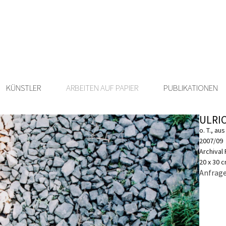
KÜNSTLER
ARBEITEN AUF PAPIER
PUBLIKATIONEN
ULRI
o. T., a
2007/09
Archival
20 x 30 
Anfrage