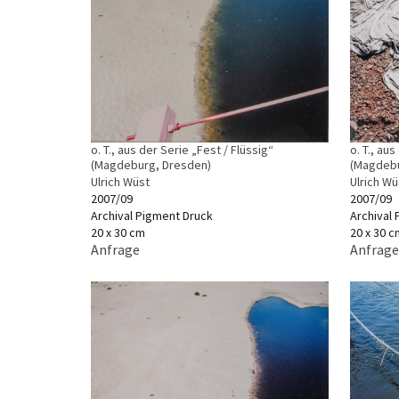
o. T., aus der Serie „Fest / Flüssig“
o. T., au
(Magdeburg, Dresden)
(Magdebu
Ulrich Wüst
Ulrich Wü
2007/09
2007/09
Archival Pigment Druck
Archival
20 x 30 cm
20 x 30 c
Anfrage
Anfrage