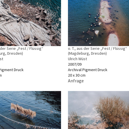
s der Serie „Fest / Flüssig“
o. T., aus der Serie „Fest / Flüssig“
rg, Dresden)
(Magdeburg, Dresden)
st
Ulrich Wüst
2007/09
 Pigment Druck
Archival Pigment Druck
m
20 x 30 cm
Anfrage