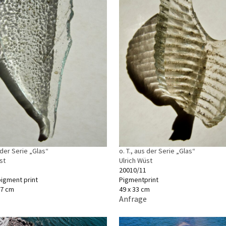
s der Serie „Glas“
o. T., aus der Serie „Glas“
st
Ulrich Wüst
20010/11
pigment print
Pigmentprint
,7 cm
49 x 33 cm
Anfrage