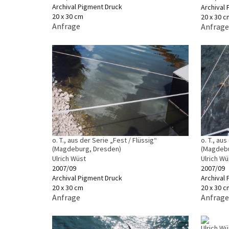
Archival Pigment Druck
Archival
20 x 30 cm
20 x 30 c
Anfrage
Anfrage
o. T., aus der Serie „Fest / Flüssig“
o. T., au
(Magdeburg, Dresden)
(Magdebu
Ulrich Wüst
Ulrich Wü
2007/09
2007/09
Archival Pigment Druck
Archival
20 x 30 cm
20 x 30 c
Anfrage
Anfrage
Ulrich Wü