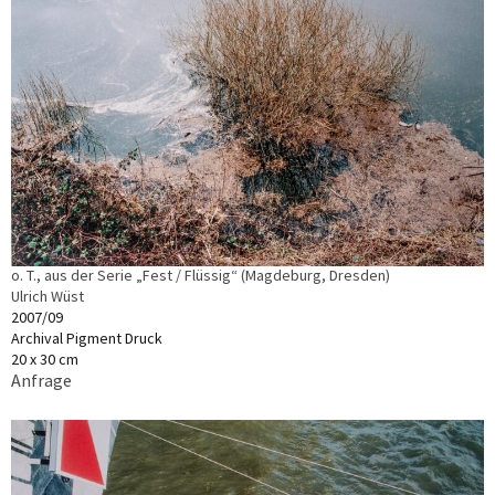
o. T., aus der Serie „Fest / Flüssig“ (Magdeburg, Dresden)
Ulrich Wüst
2007/09
Archival Pigment Druck
20 x 30 cm
Anfrage