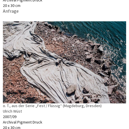
Archival Pigment Druck
20 x 30 cm
Anfrage
o. T., aus der Serie „Fest / Flüssig“ (Magdeburg, Dresden)
Ulrich Wüst
2007/09
Archival Pigment Druck
20 x 30 cm