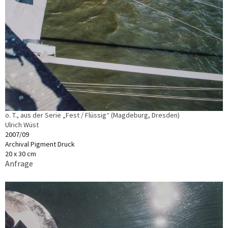
o. T., aus der Serie „Fest / Flüssig“ (Magdeburg, Dresden)
Ulrich Wüst
2007/09
Archival Pigment Druck
20 x 30 cm
Anfrage