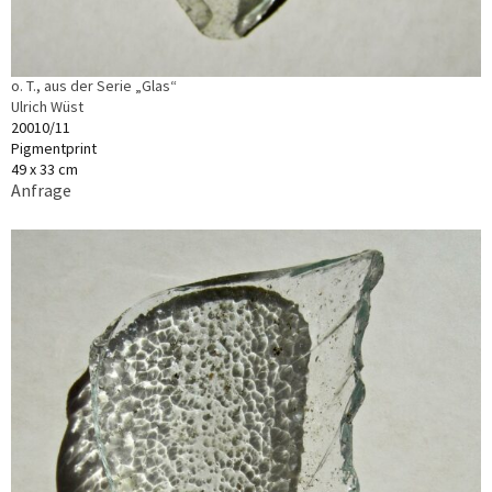
o. T., aus der Serie „Glas“
Ulrich Wüst
20010/11
Pigmentprint
49 x 33 cm
Anfrage