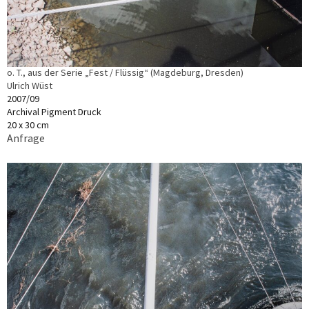
o. T., aus der Serie „Fest / Flüssig“ (Magdeburg, Dresden)
Ulrich Wüst
2007/09
Archival Pigment Druck
20 x 30 cm
Anfrage