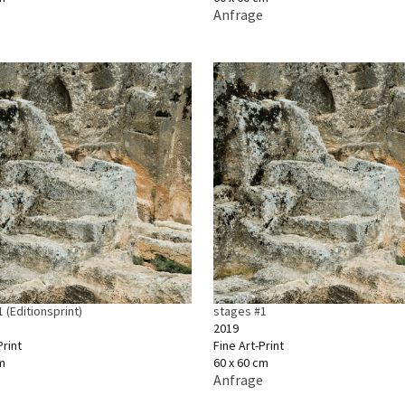
Anfrage
 (Editionsprint)
stages #1
2019
rint
Fine Art-Print
m
60 x 60 cm
Anfrage