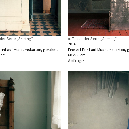
 der Serie „Shifting“
o. T., aus der Serie „Shifting“
2016
 Print auf Museumskarton, gerahmt
Fine Art Print auf Museumskarton,
0 cm
60 x 60 cm
Anfrage