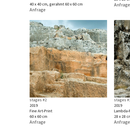
40 x 40 cm, gerahmt 60 x 60 cm
Anfrage
Anfrage
stages #2
stages #1
2019
2019
Fine Art-Print
Lambda-P
60 x 60 cm
28 x 28 c
Anfrage
Anfrage