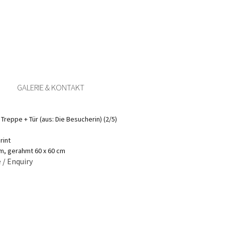
GALERIE & KONTAKT
Treppe + Tür (aus: Die Besucherin) (2/5)
rint
cm, gerahmt 60 x 60 cm
 / Enquiry