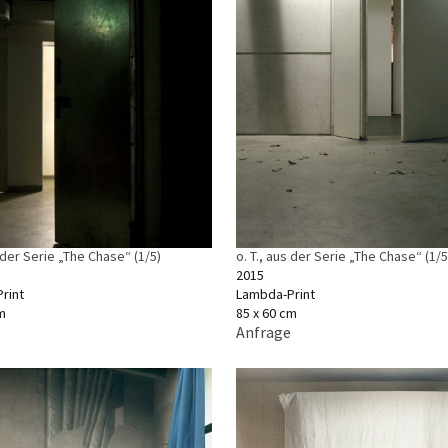
s der Serie „The Chase“ (1/5)
o. T., aus der Serie „The Chase“ (1/5
2015
rint
Lambda-Print
m
85 x 60 cm
Anfrage