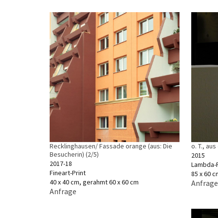
Recklinghausen/ Fassade orange (aus: Die
o. T., au
Besucherin) (2/5)
2015
2017-18
Lambda-P
Fineart-Print
85 x 60 c
40 x 40 cm, gerahmt 60 x 60 cm
Anfrage
Anfrage