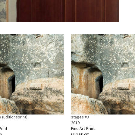
 (Editionsprint)
stages #3
2019
rint
Fine Art-Print
m
60 x 60 cm