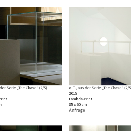
s der Serie „The Chase“ (2/5)
o. T., aus der Serie „The Chase“ (2/5
2015
rint
Lambda-Print
m
85 x 60 cm
Anfrage