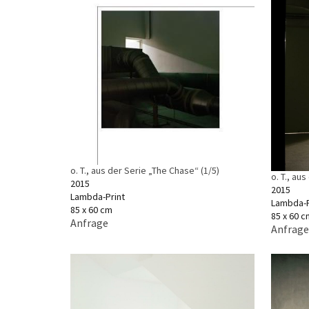
o. T., aus der Serie „The Chase“ (1/5)
o. T., au
2015
2015
Lambda-Print
Lambda-P
85 x 60 cm
85 x 60 c
Anfrage
Anfrage