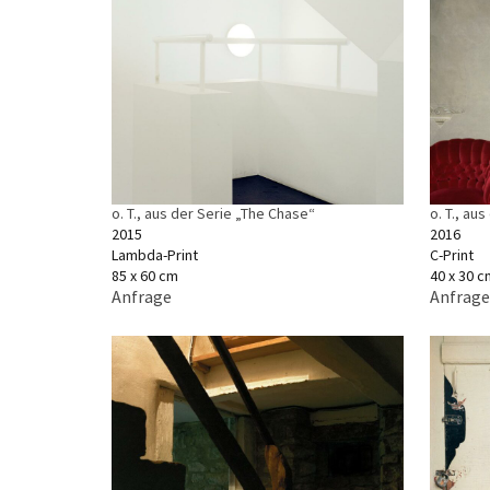
o. T., aus der Serie „The Chase“
o. T., aus
2015
2016
Lambda-Print
C-Print
85 x 60 cm
40 x 30 c
Anfrage
Anfrage