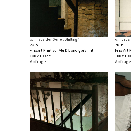
o. T., aus der Serie „Shifting“
o. T., aus
2015
2016
Fineart-Print auf Alu-Dibond gerahmt
Fine Art
100 x 100 cm
100 x 10
Anfrage
Anfrage