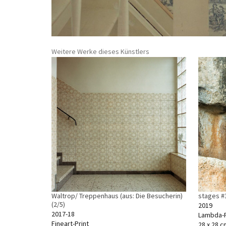
Weitere Werke dieses Künstlers
Waltrop/ Treppenhaus (aus: Die Besucherin)
stages #3
(2/5)
2019
2017-18
Lambda-P
Fineart-Print
28 x 28 c