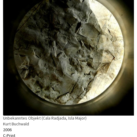
Unbekanntes Objekt (Cala Radjada, Isla Major)
Kurt Buchwald
2006
C-Print