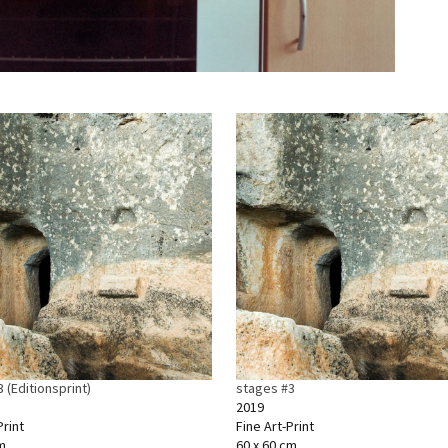
 (Editionsprint)
stages #3
2019
rint
Fine Art-Print
m
60 x 60 cm