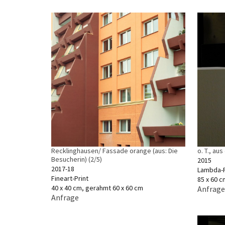
Recklinghausen/ Fassade orange (aus: Die
o. T., au
Besucherin) (2/5)
2015
2017-18
Lambda-P
Fineart-Print
85 x 60 c
40 x 40 cm, gerahmt 60 x 60 cm
Anfrage
Anfrage