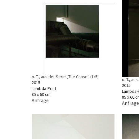
o. T., aus der Serie „The Chase“ (1/5)
o. T., au
2015
2015
Lambda-Print
Lambda-P
85 x 60 cm
85 x 60 c
Anfrage
Anfrage