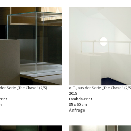
s der Serie „The Chase“ (2/5)
o. T., aus der Serie „The Chase“ (2/5
2015
rint
Lambda-Print
m
85 x 60 cm
Anfrage