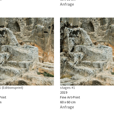
Anfrage
 (Editionsprint)
stages #1
2019
rint
Fine Art-Print
m
60 x 60 cm
Anfrage