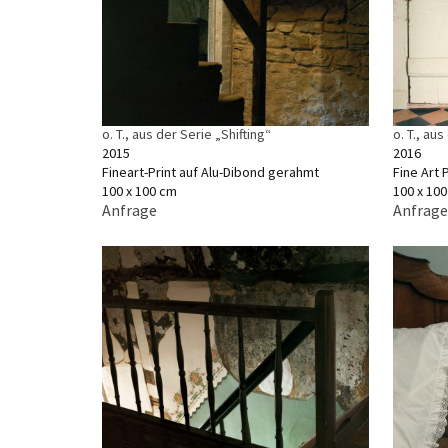
o. T., aus der Serie „Shifting“
o. T., aus
2015
2016
Fineart-Print auf Alu-Dibond gerahmt
Fine Art
100 x 100 cm
100 x 10
Anfrage
Anfrage