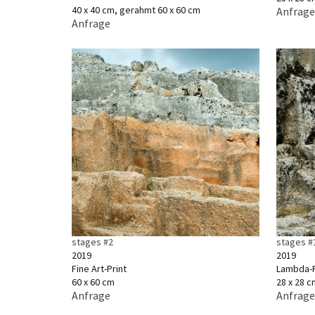
40 x 40 cm, gerahmt 60 x 60 cm
Anfrage
Anfrage
stages #2
stages #1
2019
2019
Fine Art-Print
Lambda-P
60 x 60 cm
28 x 28 c
Anfrage
Anfrage