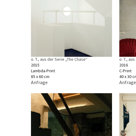
o. T., aus der Serie „The Chase“
o. T., aus
2015
2016
Lambda-Print
C-Print
85 x 60 cm
40 x 30 c
Anfrage
Anfrage