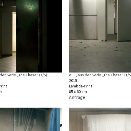
s der Serie „The Chase“ (1/5)
o. T., aus der Serie „The Chase“ (1/5
2015
rint
Lambda-Print
m
85 x 60 cm
Anfrage