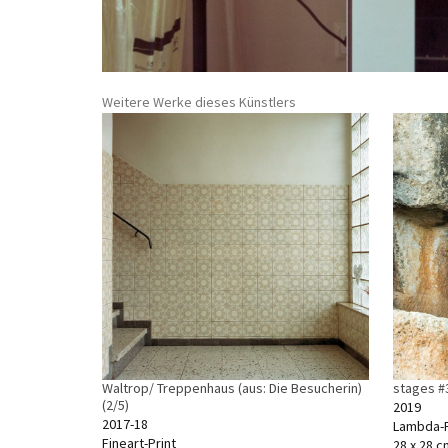
Weitere Werke dieses Künstlers
Waltrop/ Treppenhaus (aus: Die Besucherin)
stages #3
(2/5)
2019
2017-18
Lambda-P
Fineart-Print
28 x 28 c