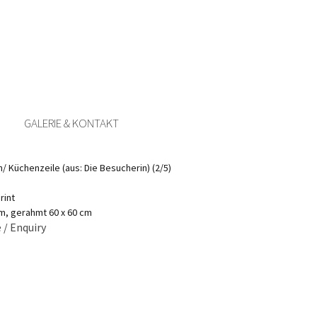
GALERIE & KONTAKT
n/ Küchenzeile (aus: Die Besucherin) (2/5)
rint
cm, gerahmt 60 x 60 cm
 / Enquiry