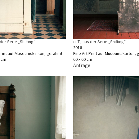
 der Serie „Shifting“
o. T., aus der Serie „Shifting“
2016
 Print auf Museumskarton, gerahmt
Fine Art Print auf Museumskarton,
0 cm
60 x 60 cm
Anfrage