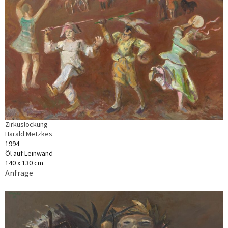
Zirkuslockung
Harald Metzkes
1994
Öl auf Leinwand
140 x 130 cm
Anfrage