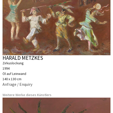
HARALD METZKES
Zirkuslockung
1994
Öl auf Leinwand
140 x 130 cm
Anfrage / Enquiry
Weitere Werke dieses Künstlers