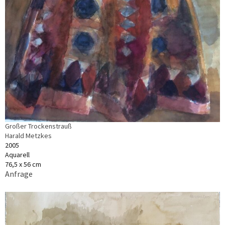
Großer Trockenstrauß
Harald Metzkes
2005
Aquarell
76,5 x 56 cm
Anfrage