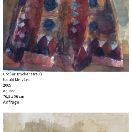
Großer Trockenstrauß
Harald Metzkes
2005
Aquarell
76,5 x 56 cm
Anfrage