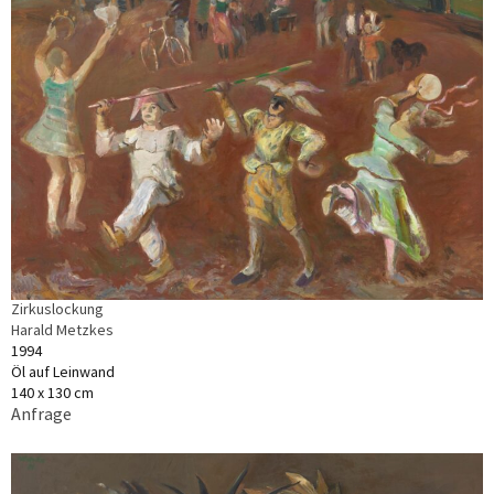
Zirkuslockung
Harald Metzkes
1994
Öl auf Leinwand
140 x 130 cm
Anfrage