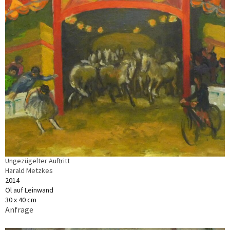
Ungezügelter Auftritt
Harald Metzkes
2014
Öl auf Leinwand
30 x 40 cm
Anfrage