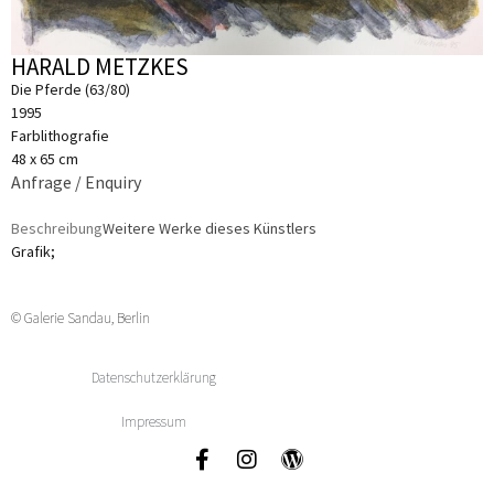
HARALD METZKES
Die Pferde (63/80)
1995
Farblithografie
48 x 65 cm
Anfrage / Enquiry
Beschreibung
Weitere Werke dieses Künstlers
Grafik;
© Galerie Sandau, Berlin
Datenschutzerklärung
Impressum