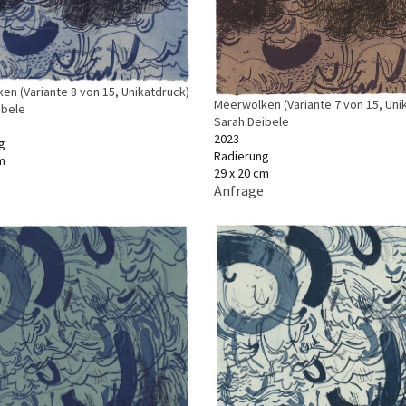
en (Variante 8 von 15, Unikatdruck)
Meerwolken (Variante 7 von 15, Uni
ibele
Sarah Deibele
2023
g
Radierung
m
29 x 20 cm
Anfrage