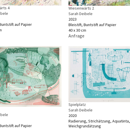
rts 4
Wiesenwärts 2
ibele
Sarah Deibele
2023
 Buntstift auf Papier
Bleistift, Buntstift auf Papier
m
40 x 30 cm
Anfrage
Spielplatz
Sarah Deibele
ibele
2020
Radierung, Strichätzung, Aquatinta,
 Buntstift auf Papier
Weichgrundätzung