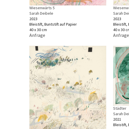
Wiesenwärts 5
Wiesenwä
Sarah Deibele
Sarah De
2023
2023
Bleistift, Buntstift auf Papier
Bleistift,
40 x 30 cm
40 x 30 c
Anfrage
Anfrage
Städter
Sarah De
2021
Bleistift,