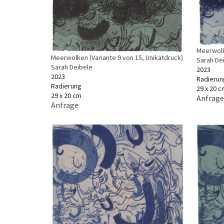
Meerwolk
Meerwolken (Variante 9 von 15, Unikatdruck)
Sarah De
Sarah Deibele
2023
2023
Radierun
Radierung
29 x 20 c
29 x 20 cm
Anfrage
Anfrage