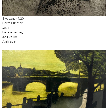
Swetlana (4/20)
Herta Günther
1974
Farbradierung
32 x 26 cm
Anfrage