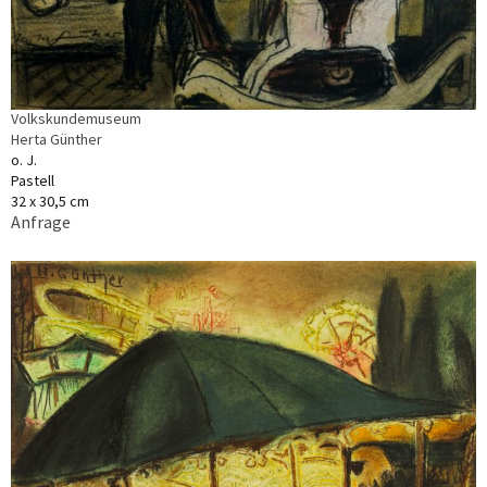
Volkskundemuseum
Herta Günther
o. J.
Pastell
32 x 30,5 cm
Anfrage