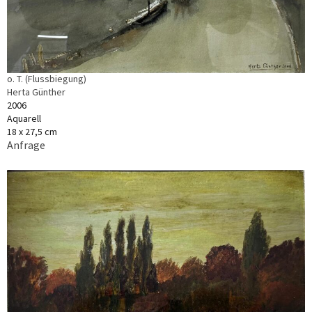
o. T. (Flussbiegung)
Herta Günther
2006
Aquarell
18 x 27,5 cm
Anfrage