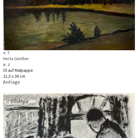
o. T.
Herta Günther
o. J.
Öl auf Malpappe
21,5 x 36 cm
Anfrage