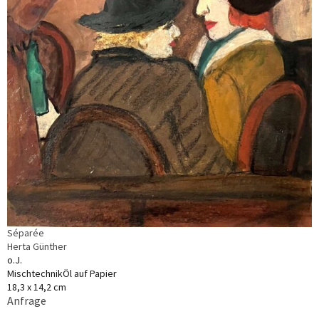
Séparée
Herta Günther
o.J.
MischtechnikÖl auf Papier
18,3 x 14,2 cm
Anfrage