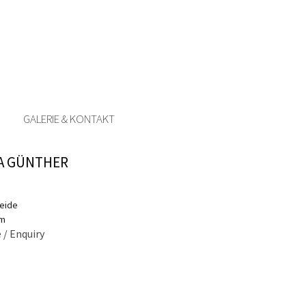
GALERIE & KONTAKT
A GÜNTHER
reide
cm
 / Enquiry