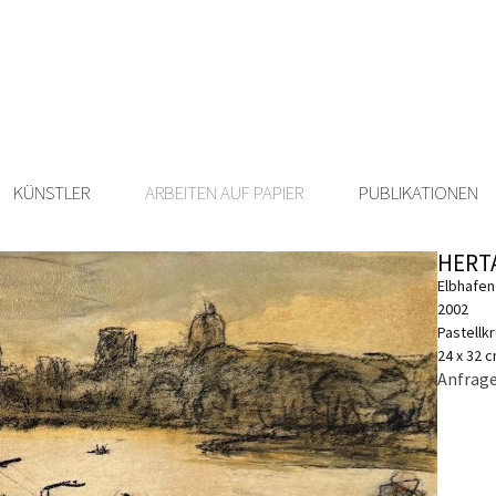
KÜNSTLER
ARBEITEN AUF PAPIER
PUBLIKATIONEN
HERT
Elbhafen
2002
Pastellk
24 x 32 
Anfrage