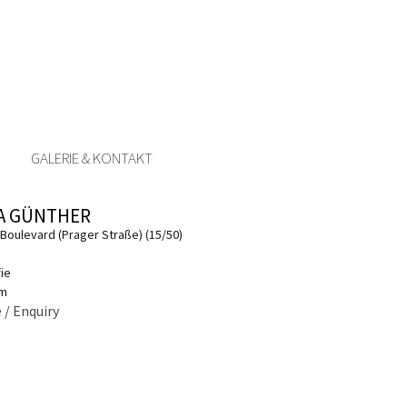
GALERIE & KONTAKT
A GÜNTHER
Boulevard (Prager Straße) (15/50)
fie
cm
 / Enquiry