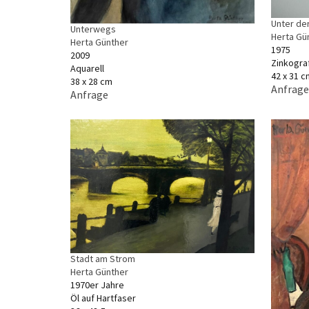
Unter der
Unterwegs
Herta Gü
Herta Günther
1975
2009
Zinkograf
Aquarell
42 x 31 c
38 x 28 cm
Anfrage
Anfrage
Stadt am Strom
Herta Günther
1970er Jahre
Öl auf Hartfaser