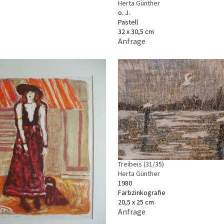
Herta Günther
o. J.
Pastell
32 x 30,5 cm
Anfrage
Treibeis (31/35)
Herta Günther
1980
Farbzinkografie
20,5 x 25 cm
Anfrage