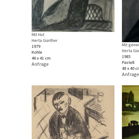
Mit Hut
Herta Günther
Mit gene
1979
Herta Gü
Kohle
1985
46 x 41 cm
Pastell
Anfrage
48 x 40 c
Anfrage