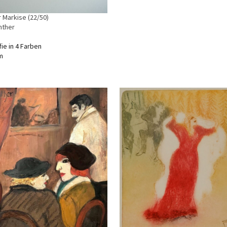
 Markise (22/50)
nther
ie in 4 Farben
m