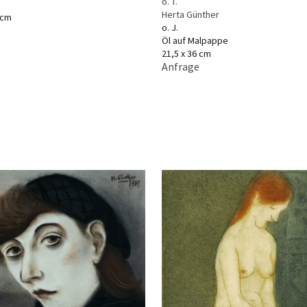
o. T.
Herta Günther
 cm
o. J.
Öl auf Malpappe
21,5 x 36 cm
Anfrage