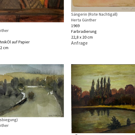
Sängerin (Rote Nachtigall)
Herta Günther
1969
nther
Farbradierung
22,8 x 20 cm
hnikÖl auf Papier
Anfrage
,2 cm
ussbiegung)
nther