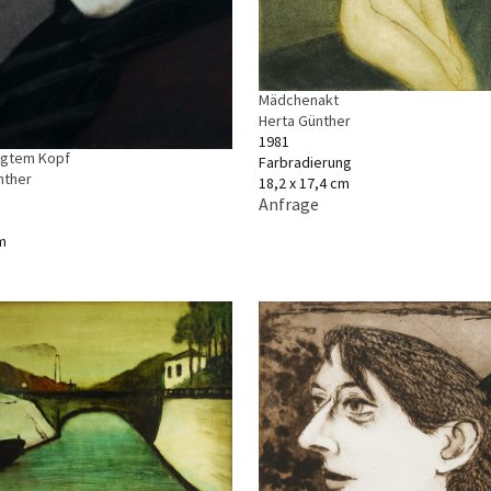
Mädchenakt
Herta Günther
1981
igtem Kopf
Farbradierung
nther
18,2 x 17,4 cm
Anfrage
m