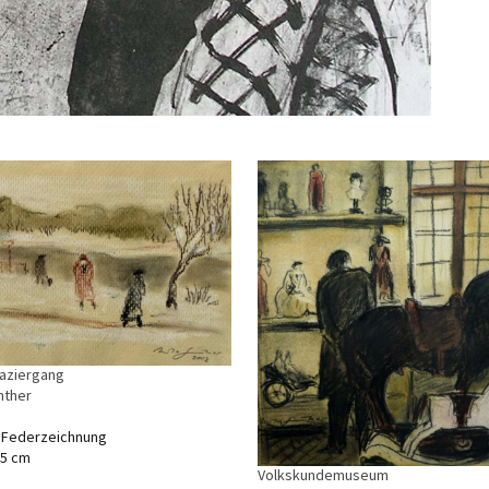
aziergang
nther
, Federzeichnung
,5 cm
Volkskundemuseum