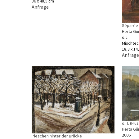
36 x 48,5 cm
Anfrage
Séparée
Herta Gü
o.J.
Mischtec
18,3 x 14
Anfrage
o. T. (Fl
Herta Gü
2006
Pieschen hinter der Brücke