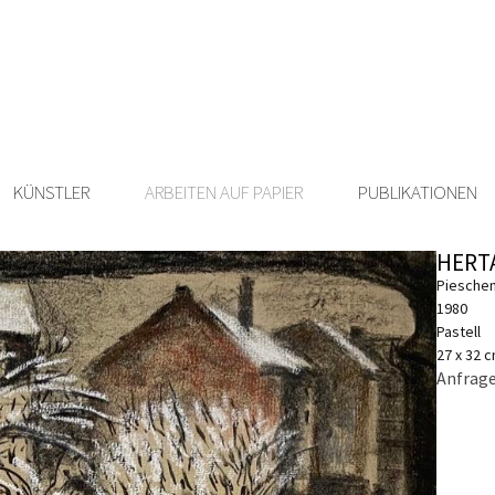
KÜNSTLER
ARBEITEN AUF PAPIER
PUBLIKATIONEN
HERT
Pieschen
1980
Pastell
27 x 32 
Anfrage