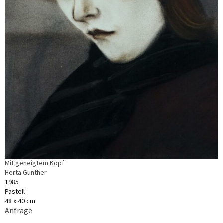
Mit geneigtem Kopf
Herta Günther
1985
Pastell
48 x 40 cm
Anfrage