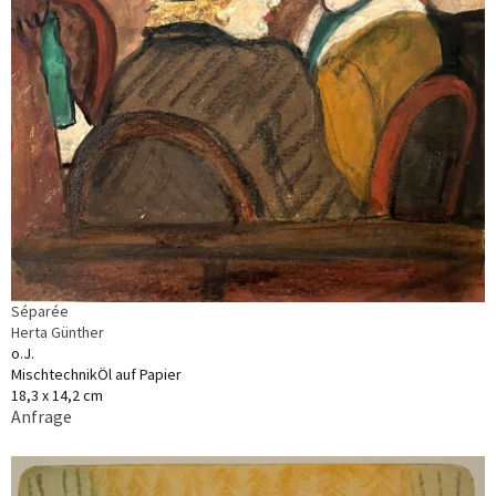
Séparée
Herta Günther
o.J.
MischtechnikÖl auf Papier
18,3 x 14,2 cm
Anfrage