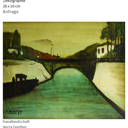
Zinkographie
26 x 16 cm
Anfrage
Kanallandschaft
Herta Günther